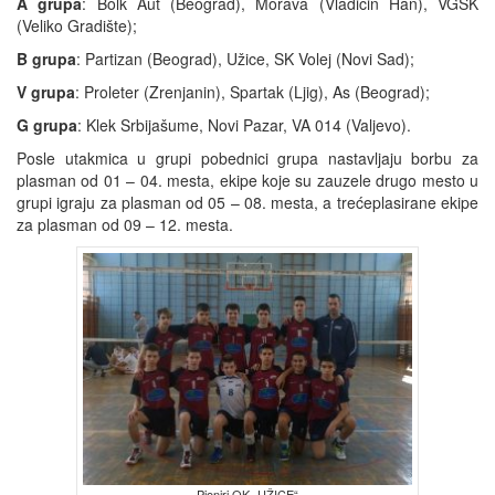
A grupa
: Bolk Aut (Beograd), Morava (Vladičin Han), VGSK
(Veliko Gradište);
B grupa
: Partizan (Beograd), Užice, SK Volej (Novi Sad);
V grupa
: Proleter (Zrenjanin), Spartak (Ljig), As (Beograd);
G grupa
: Klek Srbijašume, Novi Pazar, VA 014 (Valjevo).
Posle utakmica u grupi pobednici grupa nastavljaju borbu za
plasman od 01 – 04. mesta, ekipe koje su zauzele drugo mesto u
grupi igraju za plasman od 05 – 08. mesta, a trećeplasirane ekipe
za plasman od 09 – 12. mesta.
Pioniri OK „UŽICE“