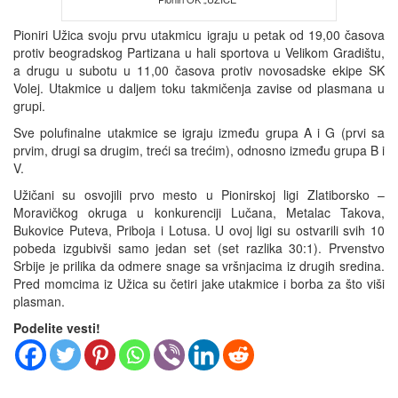
Pioniri Užica svoju prvu utakmicu igraju u petak od 19,00 časova
protiv beogradskog Partizana u hali sportova u Velikom Gradištu,
a drugu u subotu u 11,00 časova protiv novosadske ekipe SK
Volej. Utakmice u daljem toku takmičenja zavise od plasmana u
grupi.
Sve polufinalne utakmice se igraju između grupa A i G (prvi sa
prvim, drugi sa drugim, treći sa trećim), odnosno između grupa B i
V.
Užičani su osvojili prvo mesto u Pionirskoj ligi Zlatiborsko –
Moravičkog okruga u konkurenciji Lučana, Metalac Takova,
Bukovice Puteva, Priboja i Lotusa. U ovoj ligi su ostvarili svih 10
pobeda izgubivši samo jedan set (set razlika 30:1). Prvenstvo
Srbije je prilika da odmere snage sa vršnjacima iz drugih sredina.
Pred momcima iz Užica su četiri jake utakmice i borba za što viši
plasman.
Podelite vesti!