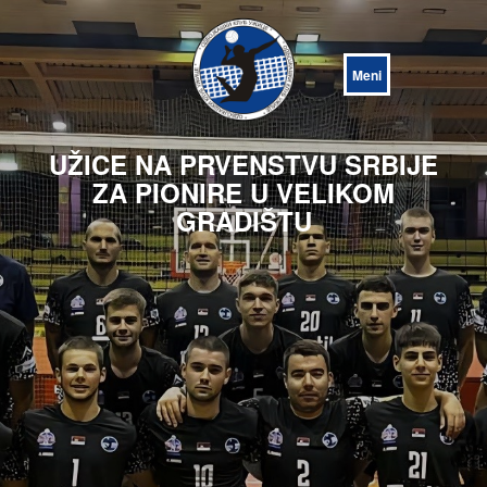
Open
Menu
UŽICE NA PRVENSTVU SRBIJE
ZA PIONIRE U VELIKOM
GRADIŠTU