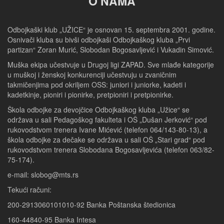
O NAMA
Odbojkaški klub „UŽICE“ je osnovan 15. septembra 2001. godine.
Osnivači kluba su bivši odbojkaši Odbojkaškog kluba „Prvi
partizan“ Zoran Murić, Slobodan Bogosavljević i Vukadin Simović.
Muška ekipa učestvuje u Drugoj ligi ZAPAD. Sve mlađe kategorije
u muškoj i ženskoj konkurenciji učestvuju u zvaničnim
takmičenjima pod okriljem OSS: juniori i juniorke, kadeti i
kadetkinje, pioniri i pionirke, pretpioniri i pretpionirke.
Škola odbojke za devojčice Odbojkaškog kluba „Užice“ se
održava u sali Pedagoškog fakulteta i OŠ „Dušan Jerković“ pod
rukovodstvom trenera Ivane Mićević (telefon 064/143-80-13), a
škola odbojke za dečake se održava u sali OŠ „Stari grad“ pod
rukovodstvom trenera Slobodana Bogosavljevića (telefon 063/82-
75-174).
e-mail: slobog@mts.rs
Tekući računi:
200-2913060101010-92 Banka Poštanska štedionica
160-44840-95 Banka Intesa