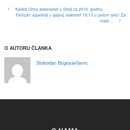
Kadeti Užica jedanaesti u Srbiji za 2016. godinu
Partizan uspešniji u sjajnoj utakmici! 15:13 u petom setu! Za
malo…
O AUTORU ČLANKA
Slobodan Bogosavljevic