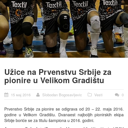
Užice na Prvenstvu Srbije za
pionire u Velikom Gradištu
15 мај 2016
Slobodan Bogosavljevic
Vesti
0
Prvenstvo Srbije za pionire se odigrava od 20 – 22. maja 2016.
godine u Velikom Gradištu. Dvanaest najboljih pionirskih ekipa
Srbije boriće se za titulu šampiona u 2016. godini.