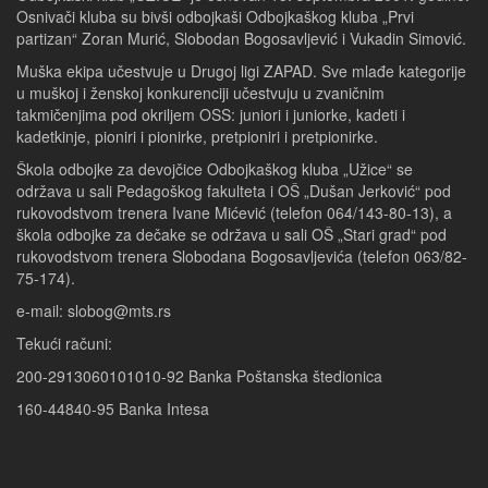
Osnivači kluba su bivši odbojkaši Odbojkaškog kluba „Prvi
partizan“ Zoran Murić, Slobodan Bogosavljević i Vukadin Simović.
Muška ekipa učestvuje u Drugoj ligi ZAPAD. Sve mlađe kategorije
u muškoj i ženskoj konkurenciji učestvuju u zvaničnim
takmičenjima pod okriljem OSS: juniori i juniorke, kadeti i
kadetkinje, pioniri i pionirke, pretpioniri i pretpionirke.
Škola odbojke za devojčice Odbojkaškog kluba „Užice“ se
održava u sali Pedagoškog fakulteta i OŠ „Dušan Jerković“ pod
rukovodstvom trenera Ivane Mićević (telefon 064/143-80-13), a
škola odbojke za dečake se održava u sali OŠ „Stari grad“ pod
rukovodstvom trenera Slobodana Bogosavljevića (telefon 063/82-
75-174).
e-mail: slobog@mts.rs
Tekući računi:
200-2913060101010-92 Banka Poštanska štedionica
160-44840-95 Banka Intesa