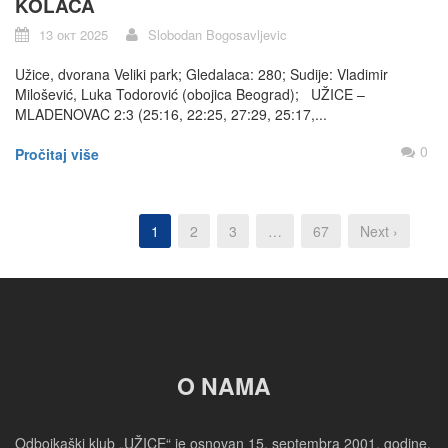
KOLAČA
13 окт 2025
Slobodan Bogosavljevic
Užice, dvorana Veliki park; Gledalaca: 280; Sudije: Vladimir
Milošević, Luka Todorović (obojica Beograd); UŽICE –
MLADENOVAC 2:3 (25:16, 22:25, 27:29, 25:17,...
0
Pročitaj više
1
2
3
…
67
Next ›
O NAMA
Odbojkaški klub „UŽICE“ je osnovan 15. septembra 2001. godine.