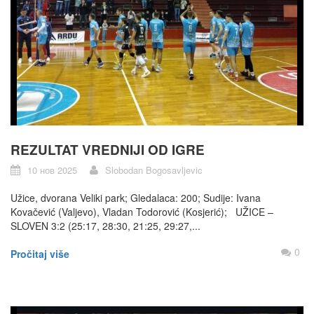
REZULTAT VREDNIJI OD IGRE
10 нов 2025
Slobodan Bogosavljevic
Užice, dvorana Veliki park; Gledalaca: 200; Sudije: Ivana
Kovačević (Valjevo), Vladan Todorović (Kosjerić); UŽICE –
SLOVEN 3:2 (25:17, 28:30, 21:25, 29:27,...
0
Pročitaj više