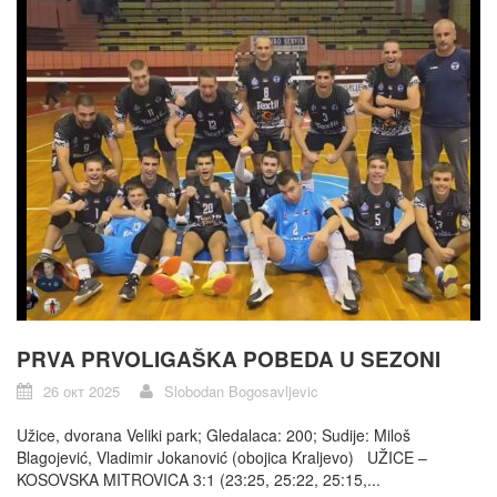
PRVA PRVOLIGAŠKA POBEDA U SEZONI
26 окт 2025
Slobodan Bogosavljevic
Užice, dvorana Veliki park; Gledalaca: 200; Sudije: Miloš
Blagojević, Vladimir Jokanović (obojica Kraljevo) UŽICE –
KOSOVSKA MITROVICA 3:1 (23:25, 25:22, 25:15,...