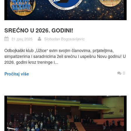
SREĆNO U 2026. GODINI!
31 дец 2025
Slobodan Bogosavljevic
Odbojkaški klub „Užice“ svim svojim članovima, prijateljima,
simpatizerima i saradnicima želi srećnu i uspešnu Novu godinu! U
2026. godini kroz treninge i...
0
Pročitaj više