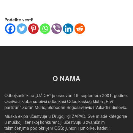
Podelite vesti!
O NAMA
Odbojkaški klub „UŽICE“ je osnovan 15. septembra 2001. godine.
Osnivači kluba su bivši odbojkaši Odbojkaškog kluba „Prvi
partizan“ Zoran Murić, Slobodan Bogosavljević i Vukadin Simović.
Muška ekipa učestvuje u Drugoj ligi ZAPAD. Sve mlađe kategorije
u muškoj i ženskoj konkurenciji učestvuju u zvaničnim
takmičenjima pod okriljem OSS: juniori i juniorke, kadeti i