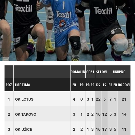
DOMAĆIN
GOST
SETOVI
UKUPNO
POZ
IME TIMA
PB
PR
PB
PR
DS
IS
PB
PR
BODOVI
1
4
0
3
1
22
5
7
1
21
OK LOTUS
2
3
1
2
2
16
12
5
3
14
OK TAKOVO
3
2
2
1
3
16
17
3
5
11
OK UŽICE