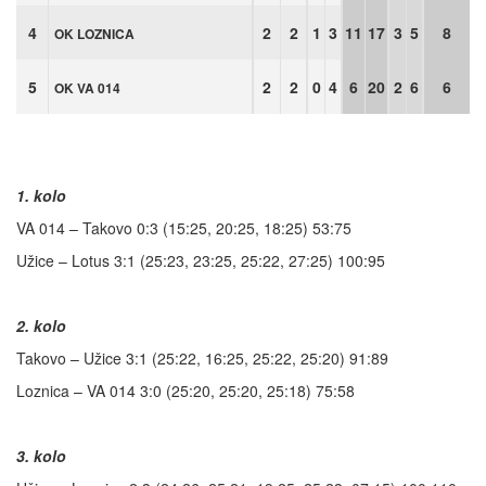
4
2
2
1
3
11
17
3
5
8
OK LOZNICA
5
2
2
0
4
6
20
2
6
6
OK VA 014
1. kolo
VA 014 – Takovo 0:3 (15:25, 20:25, 18:25) 53:75
Užice – Lotus 3:1 (25:23, 23:25, 25:22, 27:25) 100:95
2. kolo
Takovo – Užice 3:1 (25:22, 16:25, 25:22, 25:20) 91:89
Loznica – VA 014 3:0 (25:20, 25:20, 25:18) 75:58
3. kolo