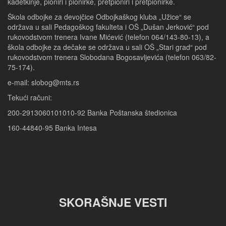
kadetkinje, pioniri i pionirke, pretpioniri i pretpionirke.
Škola odbojke za devojčice Odbojkaškog kluba „Užice“ se
održava u sali Pedagoškog fakulteta i OŠ „Dušan Jerković“ pod
rukovodstvom trenera Ivane Mićević (telefon 064/143-80-13), a
škola odbojke za dečake se održava u sali OŠ „Stari grad“ pod
rukovodstvom trenera Slobodana Bogosavljevića (telefon 063/82-
75-174).
e-mail: slobog@mts.rs
Tekući računi:
200-2913060101010-92 Banka Poštanska štedionica
160-44840-95 Banka Intesa
SKORAŠNJE VESTI