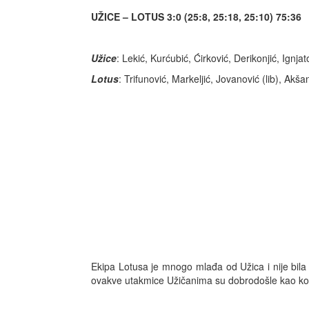
UŽICE – LOTUS 3:0 (25:8, 25:18, 25:10) 75:36
Užice
: Lekić, Kurćubić, Ćirković, Derikonjić, Ignjat
Lotus
: Trifunović, Markeljić, Jovanović (lib), Akš
Ekipa Lotusa je mnogo mlađa od Užica i nije bila 
ovakve utakmice Užičanima su dobrodošle kao kon