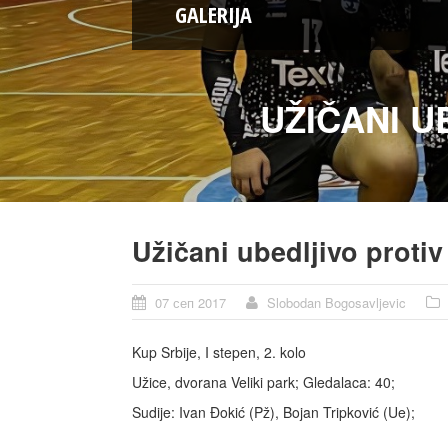
GALERIJA
UŽIČANI U
Užičani ubedljivo protiv
07 сеп 2017
Slobodan Bogosavljevic
Kup Srbije, I stepen, 2. kolo
Užice, dvorana Veliki park; Gledalaca: 40;
Sudije: Ivan Đokić (Pž), Bojan Tripković (Ue);