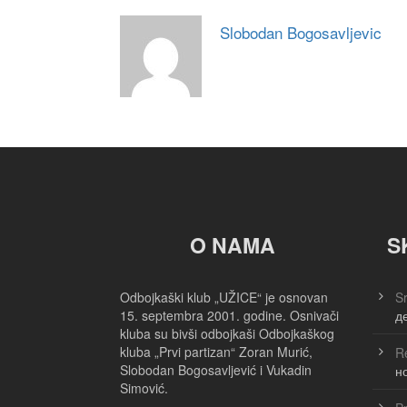
Slobodan Bogosavljevic
O NAMA
S
Odbojkaški klub „UŽICE“ je osnovan
Sr
15. septembra 2001. godine. Osnivači
д
kluba su bivši odbojkaši Odbojkaškog
kluba „Prvi partizan“ Zoran Murić,
Re
Slobodan Bogosavljević i Vukadin
н
Simović.