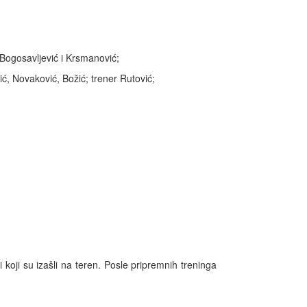
ri Bogosavljević i Krsmanović;
vić, Novaković, Božić; trener Rutović;
koji su izašli na teren. Posle pripremnih treninga