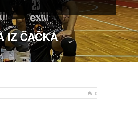
A IZ ČAČKA
0