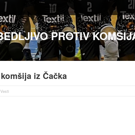
BEDLJIVO PROTIV KOMŠIJ
 komšija iz Čačka
Vesti