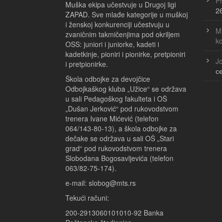
Pr
Muška ekipa učestvuje u Drugoj ligi
2
ZAPAD. Sve mlađe kategorije u muškoj
i ženskoj konkurenciji učestvuju u
Ml
zvaničnim takmičenjima pod okriljem
k
OSS: juniori i juniorke, kadeti i
kadetkinje, pioniri i pionirke, pretpioniri
Jo
i pretpionirke.
с
Škola odbojke za devojčice
Odbojkaškog kluba „Užice“ se održava
u sali Pedagoškog fakulteta i OŠ
„Dušan Jerković“ pod rukovodstvom
trenera Ivane Mićević (telefon
064/143-80-13), a škola odbojke za
dečake se održava u sali OŠ „Stari
grad“ pod rukovodstvom trenera
Slobodana Bogosavljevića (telefon
063/82-75-174).
e-mail: slobog@mts.rs
Tekući računi:
200-2913060101010-92 Banka