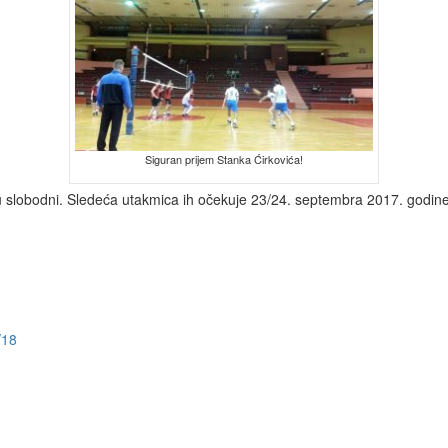
Siguran prijem Stanka Ćirkovića!
 slobodni. Sledeća utakmica ih očekuje 23/24. septembra 2017. godine
/18