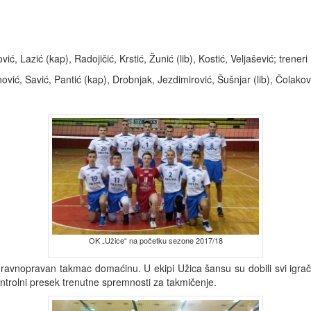
ović, Lazić (kap), Radojičić, Krstić, Žunić (lib), Kostić, Veljašević; trene
anović, Savić, Pantić (kap), Drobnjak, Jezdimirović, Šušnjar (lib), Čolako
OK „Užice“ na početku sezone 2017/18
ravnopravan takmac domaćinu. U ekipi Užica šansu su dobili svi igrači 
trolni presek trenutne spremnosti za takmičenje.