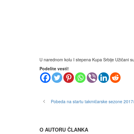
U narednom kolu I stepena Kupa Srbije Užičani su
Podelite vesti!
Pobeda na startu takmičarske sezone 2017
O AUTORU ČLANKA