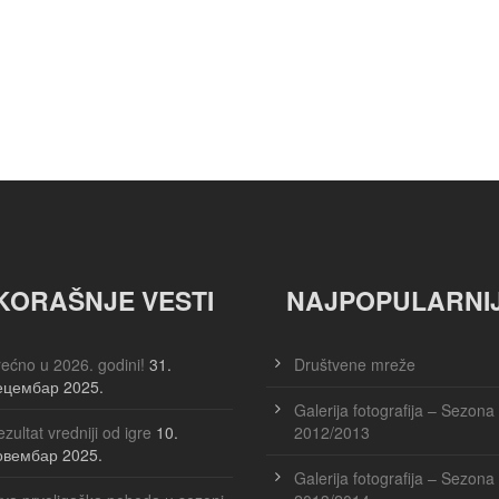
KORAŠNJE VESTI
NAJPOPULARNI
ećno u 2026. godini!
31.
Društvene mreže
ецембар 2025.
Galerija fotografija – Sezona
zultat vredniji od igre
10.
2012/2013
овембар 2025.
Galerija fotografija – Sezona