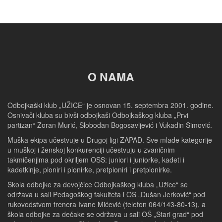
O NAMA
Odbojkaški klub „UŽICE“ je osnovan 15. septembra 2001. godine.
Osnivači kluba su bivši odbojkaši Odbojkaškog kluba „Prvi
partizan“ Zoran Murić, Slobodan Bogosavljević i Vukadin Simović.
Muška ekipa učestvuje u Drugoj ligi ZAPAD. Sve mlađe kategorije
u muškoj i ženskoj konkurenciji učestvuju u zvaničnim
takmičenjima pod okriljem OSS: juniori i juniorke, kadeti i
kadetkinje, pioniri i pionirke, pretpioniri i pretpionirke.
Škola odbojke za devojčice Odbojkaškog kluba „Užice“ se
održava u sali Pedagoškog fakulteta i OŠ „Dušan Jerković“ pod
rukovodstvom trenera Ivane Mićević (telefon 064/143-80-13), a
škola odbojke za dečake se održava u sali OŠ „Stari grad“ pod