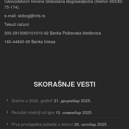
rukovodstvom trenera Slobodana Bogosavljevića (telefon 063/82-
75-174).
e-mail: slobog@mts.rs
Tekući računi:
200-2913060101010-92 Banka Poštanska štedionica
160-44840-95 Banka Intesa
SKORAŠNJE VESTI
Srećno u 2026. godini!
31. децембар 2025.
Rezultat vredniji od igre
10. новембар 2025.
Prva prvoligaška pobeda u sezoni
26. октобар 2025.