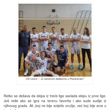
OK Užice – „S namerom dođosmo u Požarevac!“
Retko se dešava da ekipa iz treće lige savlada ekipu iz prve lige.
Još ređe ako se igra na terenu favorita i ako sude sudije iz
njihovog grada. Ali „boj ne bije svijetlo oružje, već boj bije srce u