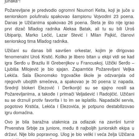
junaka“!
Požarevljane je predvodio ogromni Noumori Keita, koji je juče u
seniorskom polufinalu spakovao šampionu Vojvodini 23 poena.
Danas je Užičanima spakovao 26 poena. Šteta je što nije igrao
prvi dizač Mladog radnika Aleksa Batak, ali tu su bili Uroš
Ubiparip, Marko Lečić, Lazar Stević i Milan Pajkić, članovi
seniorskog tima Mladog radnika.
Užičani su danas bili savršen orkestar, kojim je dirigovao
fenomenalni Uroš Krstić. Koliko je libero bitan u ekipi vidi se kad
igra Serđo u Brazilu ili Grebenjikov u Francuskoj. Užički Serđo –
Ljubiša Milojević je bio sjajan. Zapamtiće Požarevljani Veljka
Lekića. Sala Ekonomsko trgovačke škole je odzvanjala od
njegovih ubojitih smečeva, a spakovao je 30 poena iz napada.
Srednji blokeri Elezović i Derikonjić su se sjajno nosili sa
Požarevljanima, a takođe i primači Veljašević i Radojičić. Užičani
su se drznuli protiv favorita i to im se isplatilo. Napadački servis,
pogotovo Krstića, Lekića i Elezovića, je potpuno destabilizovao
igru domaćina.
Ovo je bila baražna utakmica za odlazak na završni turnir
Prvenstva Srbije za juniore, među 8 najboljih juniorskih ekipa u
državi. Nije bilo popravnog. Ulog je bio veliki i veća želja Užičana