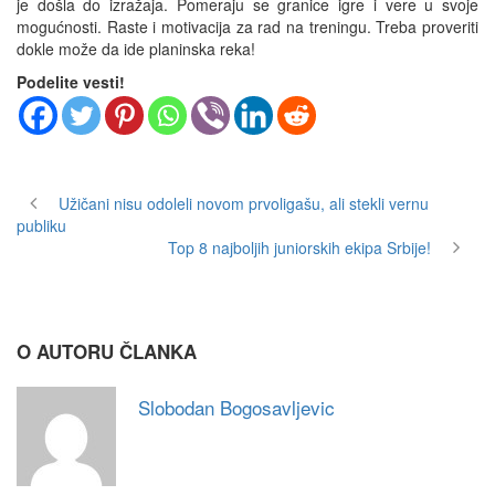
je došla do izražaja. Pomeraju se granice igre i vere u svoje
mogućnosti. Raste i motivacija za rad na treningu. Treba proveriti
dokle može da ide planinska reka!
Podelite vesti!
Užičani nisu odoleli novom prvoligašu, ali stekli vernu
publiku
Top 8 najboljih juniorskih ekipa Srbije!
O AUTORU ČLANKA
Slobodan Bogosavljevic