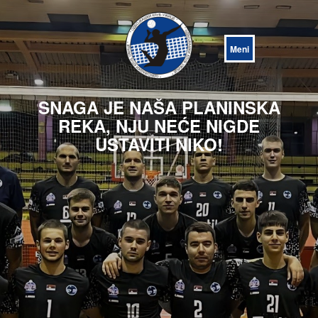
Open
Menu
SNAGA JE NAŠA PLANINSKA
REKA, NJU NEĆE NIGDE
USTAVITI NIKO!