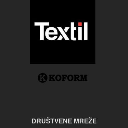
DRUŠTVENE MREŽE