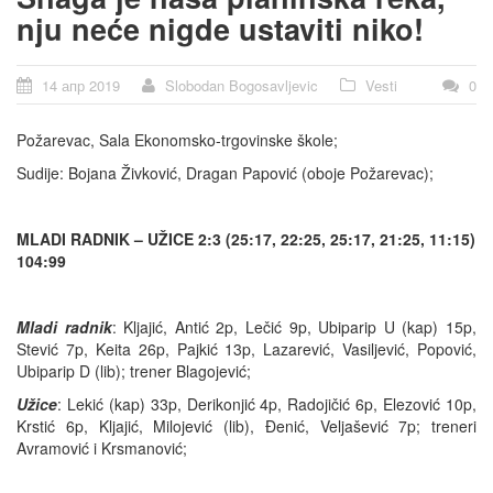
nju neće nigde ustaviti niko!
14 апр 2019
Slobodan Bogosavljevic
Vesti
0
Požarevac, Sala Ekonomsko-trgovinske škole;
Sudije: Bojana Živković, Dragan Papović (oboje Požarevac);
MLADI RADNIK – UŽICE 2:3 (25:17, 22:25, 25:17, 21:25, 11:15)
104:99
Mladi radnik
: Kljajić, Antić 2p, Lečić 9p, Ubiparip U (kap) 15p,
Stević 7p, Keita 26p, Pajkić 13p, Lazarević, Vasiljević, Popović,
Ubiparip D (lib); trener Blagojević;
Užice
: Lekić (kap) 33p, Derikonjić 4p, Radojičić 6p, Elezović 10p,
Krstić 6p, Kljajić, Milojević (lib), Đenić, Veljašević 7p; treneri
Avramović i Krsmanović;