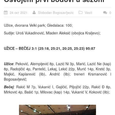
24 окт 2021
Slobodan Bogosavljevic
Vesti
0
Užice, dvorana Velki park; Gledalaca: 100;
Sudije: Uroš Vukadinović, Mladen Aleksić (obojica Kraljevo);
UŽICE – BEČEJ 3:1 (25:18, 25:21, 20:25, 25:23) 95:87
Užice
: Peković, Alempijević 8p, Lazić Ni 3p, Marić, Lazić Ne (kap)
8p, Radojičić 4p, Pantelić, Lekaj, Lekić 22p, Murić 14p, Krstić 3p,
Majkić, Kaplarević (lib), Andrić (lib); treneri Krsmanović i
Bogosavljević;
Bečej
: Rakić M 7p, Vukanić I, Gajičić, Piljojčić 22p, Rakić Đ 8p,
Mirković 4p, Bašić 1p, Milovac (kap) 14p, Vukanić V, Koković (lib);