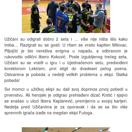
Užičani su odigrali dobro 2 seta i … više nije ništa išlo kako
treba… Razigrali su se gosti. U ritam se vratio kapiten Milovac.
Piljojčić je bio nerešiva enigma u napadu, a odbranom je
rukovodio odlični libero Koković. Posle izgubljenog trećeg seta,
Užičani su se vratili u igru i u izjednačenom setu, predvođeni
korektorom Lekićem, prvi stigli do dvadeset petog poena.
Ostvarena je pobeda u nedelji velikih problema u ekipi. Slatka
pobeda!
Svi momci u užičkoj ekipi su dali svoj doprinos prvoj pobedi u
prvenstvu. Ali herojski je odigrao prehlađeni dizač Krstić i sjajno
se snašao u ulozi libera Kaplarević, premijerno u svojoj karijeri.
Nedelja pred Užičanima je za oporavak i da se sa što više
spremnih igrača izađe na megdan ekipi Futoga.