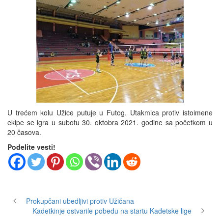
U trećem kolu Užice putuje u Futog. Utakmica protiv istoimene
ekipe se igra u subotu 30. oktobra 2021. godine sa početkom u
20 časova.
Podelite vesti!
Prokupčani ubedljivi protiv Užičana
Kadetkinje ostvarile pobedu na startu Kadetske lige