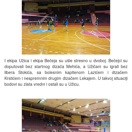
I ekipa Užica i ekipa Bečeja su ušle stresno u dvoboj. Bečejci su
doputovali bez startnog dizača Mehića, a Užičani su igrali bez
libera Stokića, sa bolesnim kapitenom Lazićem i dizačem
Krstićem i nespremnim drugim dizačem Lekajem. U takvoj situaciji
bodovi su zlata vredni i ostali su u Užicu.