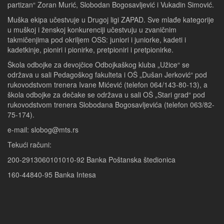
partizan“ Zoran Murić, Slobodan Bogosavljević i Vukadin Simović.
Muška ekipa učestvuje u Drugoj ligi ZAPAD. Sve mlađe kategorije
u muškoj i ženskoj konkurenciji učestvuju u zvaničnim
takmičenjima pod okriljem OSS: juniori i juniorke, kadeti i
kadetkinje, pioniri i pionirke, pretpioniri i pretpionirke.
Škola odbojke za devojčice Odbojkaškog kluba „Užice“ se
održava u sali Pedagoškog fakulteta i OŠ „Dušan Jerković“ pod
rukovodstvom trenera Ivane Mićević (telefon 064/143-80-13), a
škola odbojke za dečake se održava u sali OŠ „Stari grad“ pod
rukovodstvom trenera Slobodana Bogosavljevića (telefon 063/82-
75-174).
e-mail: slobog@mts.rs
Tekući računi:
200-2913060101010-92 Banka Poštanska štedionica
160-44840-95 Banka Intesa