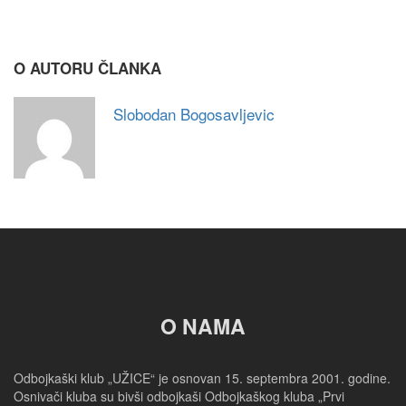
O AUTORU ČLANKA
Slobodan Bogosavljevic
O NAMA
Odbojkaški klub „UŽICE“ je osnovan 15. septembra 2001. godine.
Osnivači kluba su bivši odbojkaši Odbojkaškog kluba „Prvi