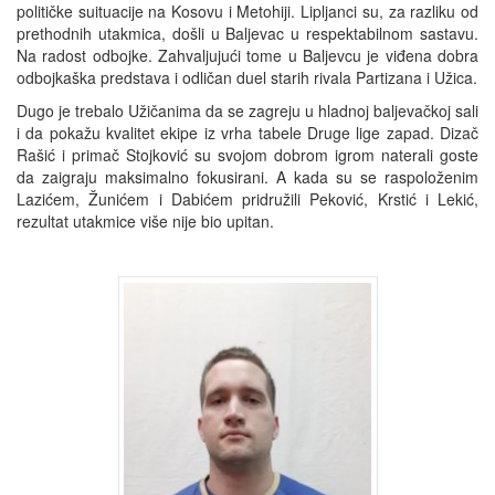
političke suituacije na Kosovu i Metohiji. Lipljanci su, za razliku od
prethodnih utakmica, došli u Baljevac u respektabilnom sastavu.
Na radost odbojke. Zahvaljujući tome u Baljevcu je viđena dobra
odbojkaška predstava i odličan duel starih rivala Partizana i Užica.
Dugo je trebalo Užičanima da se zagreju u hladnoj baljevačkoj sali
i da pokažu kvalitet ekipe iz vrha tabele Druge lige zapad. Dizač
Rašić i primač Stojković su svojom dobrom igrom naterali goste
da zaigraju maksimalno fokusirani. A kada su se raspoloženim
Lazićem, Žunićem i Dabićem pridružili Peković, Krstić i Lekić,
rezultat utakmice više nije bio upitan.