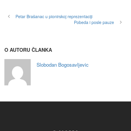
Petar Brašanac u pionirskoj reprezentaciji
Pobeda i posle pauze
O AUTORU ČLANKA
Slobodan Bogosavljevic