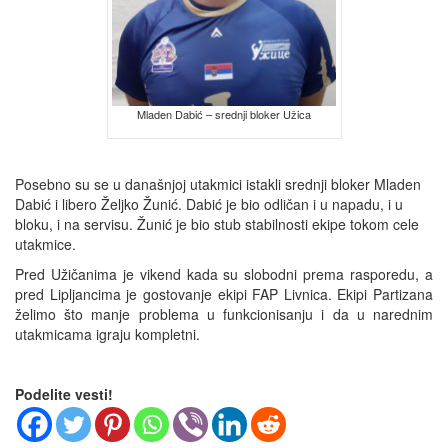
Mladen Dabić – srednji bloker Užica
Posebno su se u današnjoj utakmici istakli srednji bloker Mladen
Dabić i libero Željko Žunić. Dabić je bio odličan i u napadu, i u
bloku, i na servisu. Žunić je bio stub stabilnosti ekipe tokom cele
utakmice.
Pred Užičanima je vikend kada su slobodni prema rasporedu, a
pred Lipljancima je gostovanje ekipi FAP Livnica. Ekipi Partizana
želimo što manje problema u funkcionisanju i da u narednim
utakmicama igraju kompletni.
Podelite vesti!