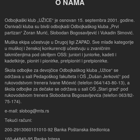
O NAMA
Odbojkaški klub „UŽICE“ je osnovan 15. septembra 2001. godine.
Osnivači kluba su bivši odbojkaši Odbojkaškog kluba „Prvi
partizan“ Zoran Murić, Slobodan Bogosavljević i Vukadin Simović.
Muška ekipa učestvuje u Drugoj ligi ZAPAD. Sve mlađe kategorije
u muškoj i ženskoj konkurenciji učestvuju u zvaničnim
takmičenjima pod okriljem OSS: juniori i juniorke, kadeti i
kadetkinje, pioniri i pionirke, pretpioniri i pretpionirke.
Škola odbojke za devojčice Odbojkaškog kluba „Užice“ se
održava u sali Pedagoškog fakulteta i OŠ „Dušan Jerković“ pod
rukovodstvom trenera Ivane Mićević (telefon 064/143-80-13), a
škola odbojke za dečake se održava u sali OŠ „Stari grad“ pod
rukovodstvom trenera Slobodana Bogosavljevića (telefon 063/82-
75-174).
e-mail: slobog@mts.rs
Tekući računi:
200-2913060101010-92 Banka Poštanska štedionica
160-44840-95 Banka Intesa