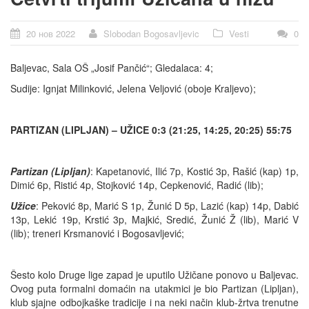
20 нов 2022
Slobodan Bogosavljevic
Vesti
0
Baljevac, Sala OŠ „Josif Pančić“; Gledalaca: 4;
Sudije: Ignjat Milinković, Jelena Veljović (oboje Kraljevo);
PARTIZAN (LIPLJAN) – UŽICE 0:3 (21:25, 14:25, 20:25) 55:75
Partizan (Lipljan)
: Kapetanović, Ilić 7p, Kostić 3p, Rašić (kap) 1p,
Dimić 6p, Ristić 4p, Stojković 14p, Cepkenović, Radić (lib);
Užice
: Peković 8p, Marić S 1p, Žunić D 5p, Lazić (kap) 14p, Dabić
13p, Lekić 19p, Krstić 3p, Majkić, Sredić, Žunić Ž (lib), Marić V
(lib); treneri Krsmanović i Bogosavljević;
Šesto kolo Druge lige zapad je uputilo Užičane ponovo u Baljevac.
Ovog puta formalni domaćin na utakmici je bio Partizan (Lipljan),
klub sjajne odbojkaške tradicije i na neki način klub-žrtva trenutne