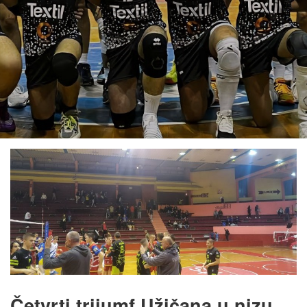
Četvrti trijumf Užičana u nizu