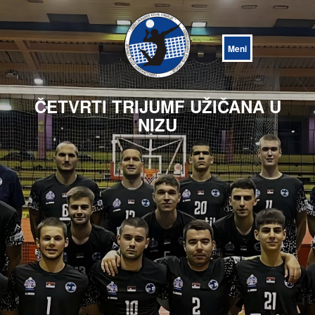
Open
Menu
ČETVRTI TRIJUMF UŽIČANA U
NIZU