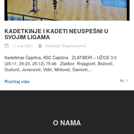
KADETKINJE I KADETI NEUSPEŠNI U
SVOJIM LIGAMA
11 нов 2021
Slobodan Bogosavljevic
Kadetkinje Čajetina, KSC Čajetina ZLATIBOR – UŽICE 3:0
(25:11, 25:23, 25:12) 75:46 Zlatibor: Rnjagović, Božović,
Gudurić, Jovanović, Vidić, Mirković, Gavović,...
0
Pročitaj više
O NAMA