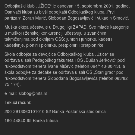
Odbojkaški klub „UŽICE“ je osnovan 15. septembra 2001. godine.
Osnivači kluba su bivši odbojkaši Odbojkaškog kluba „Prvi
partizan“ Zoran Murić, Slobodan Bogosavljević i Vukadin Simović.
Muška ekipa učestvuje u Drugoj ligi ZAPAD. Sve mlađe kategorije
u muškoj i ženskoj konkurenciji učestvuju u zvaničnim
takmičenjima pod okriljem OSS: juniori i juniorke, kadeti i
kadetkinje, pioniri i pionirke, pretpioniri i pretpionirke.
Škola odbojke za devojčice Odbojkaškog kluba „Užice“ se
održava u sali Pedagoškog fakulteta i OŠ „Dušan Jerković“ pod
rukovodstvom trenera Ivane Mićević (telefon 064/143-80-13), a
škola odbojke za dečake se održava u sali OŠ „Stari grad“ pod
rukovodstvom trenera Slobodana Bogosavljevića (telefon 063/82-
75-174).
e-mail: slobog@mts.rs
Tekući računi:
200-2913060101010-92 Banka Poštanska štedionica
160-44840-95 Banka Intesa