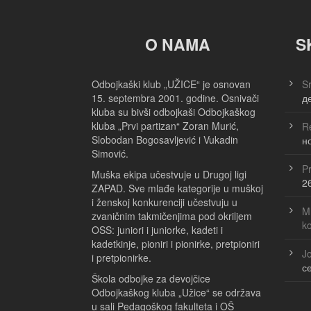
BROJ POENA IZ BLOKA
BROJ SERVISA
4/1 (66/27)
BROJ PRIJEMA SERVISA/BR
BROJ ASOVA
O NAMA
S
(10)
BROJ ASOVA PROTIVNIKA
BROJ SERVIS GREŠAKA
Odbojkaški klub „UŽICE“ je osnovan
Sr
(2)
BROJ PRIJEMA PREKO MRE
15. septembra 2001. godine. Osnivači
д
kluba su bivši odbojkaši Odbojkaškog
kluba „Prvi partizan“ Zoran Murić,
Re
Slobodan Bogosavljević i Vukadin
н
Simović.
Pr
Muška ekipa učestvuje u Drugoj ligi
2
ZAPAD. Sve mlađe kategorije u muškoj
i ženskoj konkurenciji učestvuju u
Ml
zvaničnim takmičenjima pod okriljem
k
OSS: juniori i juniorke, kadeti i
kadetkinje, pioniri i pionirke, pretpioniri
Jo
i pretpionirke.
с
Škola odbojke za devojčice
Odbojkaškog kluba „Užice“ se održava
u sali Pedagoškog fakulteta i OŠ