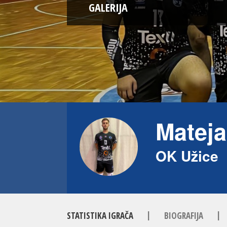
GALERIJA
Mateja
OK Užice
|
|
STATISTIKA IGRAČA
BIOGRAFIJA