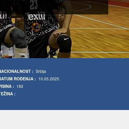
NACIONALNOST :
Srbija
DATUM ROĐENJA :
10.05.2025.
VISINA :
182
TEŽINA :