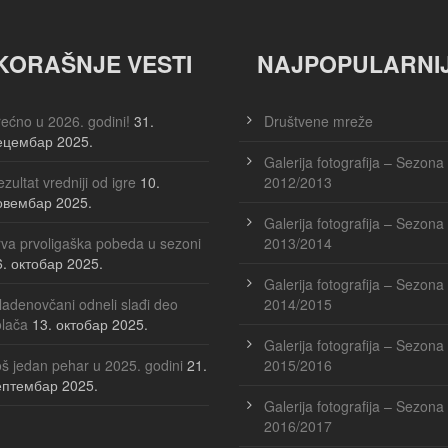
OJ USPEŠNIH PRIJEMA
KORAŠNJE VESTI
NAJPOPULARNI
ećno u 2026. godini!
31.
Društvene mreže
ŽE
ецембар 2025.
Galerija fotografija – Sezona
zultat vredniji od igre
10.
2012/2013
овембар 2025.
Galerija fotografija – Sezona
va prvoligaška pobeda u sezoni
2013/2014
6. октобар 2025.
Galerija fotografija – Sezona
adenovčani odneli slađi deo
2014/2015
olača
13. октобар 2025.
Galerija fotografija – Sezona
š jedan pehar u 2025. godini
21.
2015/2016
ептембар 2025.
Galerija fotografija – Sezona
2016/2017