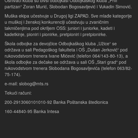
Osnivači kluba su bivši odbojkaši Odbojkaškog kluba „Prvi
partizan“ Zoran Murić, Slobodan Bogosavljević i Vukadin Simović.
Muška ekipa učestvuje u Drugoj ligi ZAPAD. Sve mlađe kategorije
u muškoj i ženskoj konkurenciji učestvuju u zvaničnim
takmičenjima pod okriljem OSS: juniori i juniorke, kadeti i
kadetkinje, pioniri i pionirke, pretpioniri i pretpionirke.
Škola odbojke za devojčice Odbojkaškog kluba „Užice“ se
održava u sali Pedagoškog fakulteta i OŠ „Dušan Jerković“ pod
rukovodstvom trenera Ivane Mićević (telefon 064/143-80-13), a
škola odbojke za dečake se održava u sali OŠ „Stari grad“ pod
rukovodstvom trenera Slobodana Bogosavljevića (telefon 063/82-
75-174).
e-mail: slobog@mts.rs
Tekući računi:
200-2913060101010-92 Banka Poštanska štedionica
160-44840-95 Banka Intesa