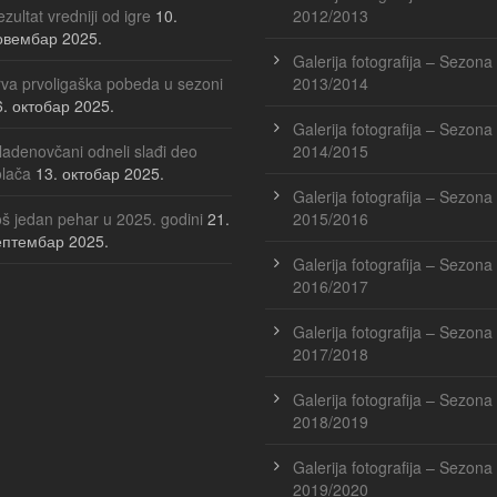
zultat vredniji od igre
10.
2012/2013
овембар 2025.
Galerija fotografija – Sezona
va prvoligaška pobeda u sezoni
2013/2014
6. октобар 2025.
Galerija fotografija – Sezona
adenovčani odneli slađi deo
2014/2015
olača
13. октобар 2025.
Galerija fotografija – Sezona
š jedan pehar u 2025. godini
21.
2015/2016
ептембар 2025.
Galerija fotografija – Sezona
2016/2017
Galerija fotografija – Sezona
2017/2018
Galerija fotografija – Sezona
2018/2019
Galerija fotografija – Sezona
2019/2020