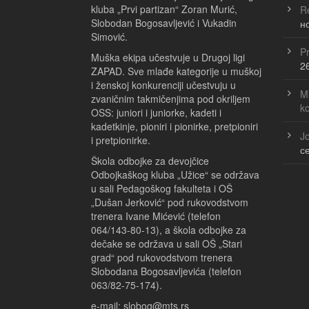
kluba „Prvi partizan“ Zoran Murić,
Re
Slobodan Bogosavljević i Vukadin
н
Simović.
Pr
Muška ekipa učestvuje u Drugoj ligi
2
ZAPAD. Sve mlađe kategorije u muškoj
i ženskoj konkurenciji učestvuju u
Ml
zvaničnim takmičenjima pod okriljem
k
OSS: juniori i juniorke, kadeti i
kadetkinje, pioniri i pionirke, pretpioniri
Jo
i pretpionirke.
с
Škola odbojke za devojčice
Odbojkaškog kluba „Užice“ se održava
u sali Pedagoškog fakulteta i OŠ
„Dušan Jerković“ pod rukovodstvom
trenera Ivane Mićević (telefon
064/143-80-13), a škola odbojke za
dečake se održava u sali OŠ „Stari
grad“ pod rukovodstvom trenera
Slobodana Bogosavljevića (telefon
063/82-75-174).
e-mail: slobog@mts.rs