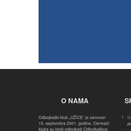
O NAMA
S
Odbojkaški klub „UŽICE“ je osnovan
Sr
15. septembra 2001. godine. Osnivači
д
kluba su bivši odbojkaši Odbojkaškog