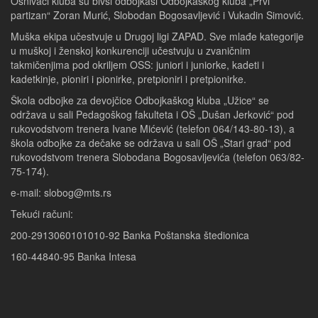
Osnivači kluba su bivši odbojkaši Odbojkaškog kluba „Prvi
partizan“ Zoran Murić, Slobodan Bogosavljević i Vukadin Simović.
Muška ekipa učestvuje u Drugoj ligi ZAPAD. Sve mlađe kategorije
u muškoj i ženskoj konkurenciji učestvuju u zvaničnim
takmičenjima pod okriljem OSS: juniori i juniorke, kadeti i
kadetkinje, pioniri i pionirke, pretpioniri i pretpionirke.
Škola odbojke za devojčice Odbojkaškog kluba „Užice“ se
održava u sali Pedagoškog fakulteta i OŠ „Dušan Jerković“ pod
rukovodstvom trenera Ivane Mićević (telefon 064/143-80-13), a
škola odbojke za dečake se održava u sali OŠ „Stari grad“ pod
rukovodstvom trenera Slobodana Bogosavljevića (telefon 063/82-
75-174).
e-mail: slobog@mts.rs
Tekući računi:
200-2913060101010-92 Banka Poštanska štedionica
160-44840-95 Banka Intesa