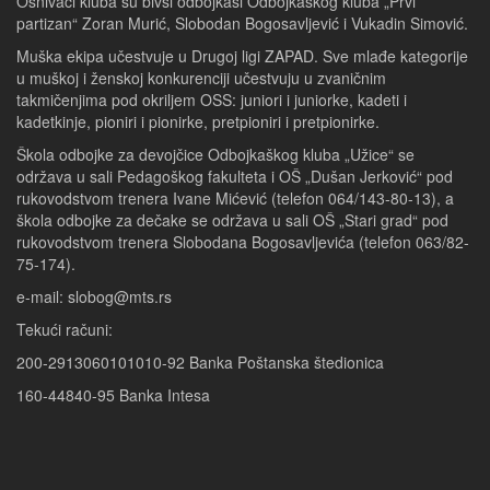
Osnivači kluba su bivši odbojkaši Odbojkaškog kluba „Prvi
partizan“ Zoran Murić, Slobodan Bogosavljević i Vukadin Simović.
Muška ekipa učestvuje u Drugoj ligi ZAPAD. Sve mlađe kategorije
u muškoj i ženskoj konkurenciji učestvuju u zvaničnim
takmičenjima pod okriljem OSS: juniori i juniorke, kadeti i
kadetkinje, pioniri i pionirke, pretpioniri i pretpionirke.
Škola odbojke za devojčice Odbojkaškog kluba „Užice“ se
održava u sali Pedagoškog fakulteta i OŠ „Dušan Jerković“ pod
rukovodstvom trenera Ivane Mićević (telefon 064/143-80-13), a
škola odbojke za dečake se održava u sali OŠ „Stari grad“ pod
rukovodstvom trenera Slobodana Bogosavljevića (telefon 063/82-
75-174).
e-mail: slobog@mts.rs
Tekući računi:
200-2913060101010-92 Banka Poštanska štedionica
160-44840-95 Banka Intesa