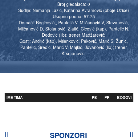
Broj gledalaca: 0
Sudije: Nemanja Lazić, Katarina Avramović (oboje Užice)
Ukupno poena: 57:75
Domaći: Bogićević,, Pantelić V, Milčanović V, Stevanović,
Milčanović Đ, Stojanović, Zlatić, Cicović (kap), Pantelić N,
Đedović (lib); trener Madžarević;
Gosti: Andrić (kap), Milenković, Peković, Marić S, Žunić,
Pantelić, Sredić, Marić V, Majkić, Jovanović (lib); trener
Krsmanović;
IME TIMA
PB
PR
BODOVI
SPONZORI