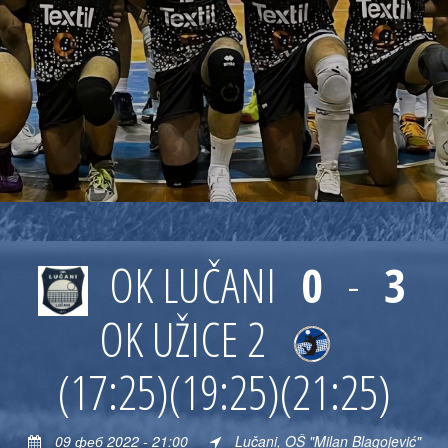
OK LUČANI
0
-
3
OK UŽICE 2
(17:25)
(19:25)
(21:25)
09 феб 2022 - 21:00
Lučani, OŠ "Milan Blagojević"