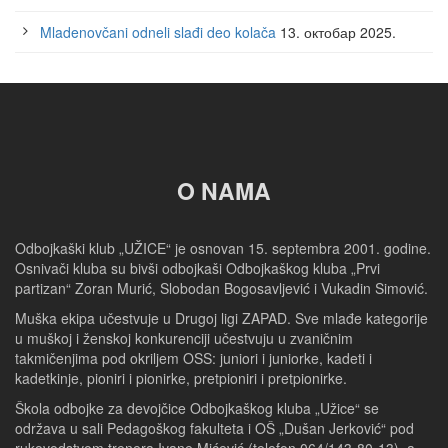
Mladenovčani odneli slađi deo kolača
13. октобар 2025.
O NAMA
Odbojkaški klub „UŽICE“ je osnovan 15. septembra 2001. godine.
Osnivači kluba su bivši odbojkaši Odbojkaškog kluba „Prvi
partizan“ Zoran Murić, Slobodan Bogosavljević i Vukadin Simović.
Muška ekipa učestvuje u Drugoj ligi ZAPAD. Sve mlađe kategorije
u muškoj i ženskoj konkurenciji učestvuju u zvaničnim
takmičenjima pod okriljem OSS: juniori i juniorke, kadeti i
kadetkinje, pioniri i pionirke, pretpioniri i pretpionirke.
Škola odbojke za devojčice Odbojkaškog kluba „Užice“ se
održava u sali Pedagoškog fakulteta i OŠ „Dušan Jerković“ pod
rukovodstvom trenera Ivane Mićević (telefon 064/143-80-13), a