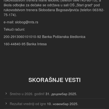
škola odbojke za dečake se održava u sali OŠ „Stari grad“ pod
rukovodstvom trenera Slobodana Bogosavljevića (telefon 063/82-
75-174).
e-mail: slobog@mts.rs
Tekući računi:
200-2913060101010-92 Banka Poštanska štedionica
160-44840-95 Banka Intesa
SKORAŠNJE VESTI
Srećno u 2026. godini!
31. децембар 2025.
Rezultat vredniji od igre
10. новембар 2025.