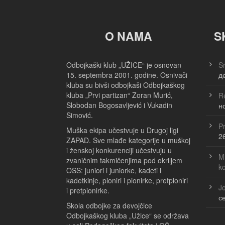
O NAMA
S
Odbojkaški klub „UŽICE“ je osnovan
Sr
15. septembra 2001. godine. Osnivači
д
kluba su bivši odbojkaši Odbojkaškog
kluba „Prvi partizan“ Zoran Murić,
Re
Slobodan Bogosavljević i Vukadin
н
Simović.
Pr
Muška ekipa učestvuje u Drugoj ligi
2
ZAPAD. Sve mlađe kategorije u muškoj
i ženskoj konkurenciji učestvuju u
Ml
zvaničnim takmičenjima pod okriljem
k
OSS: juniori i juniorke, kadeti i
kadetkinje, pioniri i pionirke, pretpioniri
Jo
i pretpionirke.
с
Škola odbojke za devojčice
Odbojkaškog kluba „Užice“ se održava