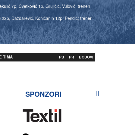
kulić 7p, Cvetković 1p, Grujičić, Vulović; treneri
 S 22p, Dazdarević, Koničanin 12p, Pendić; trener
E TIMA
PB
PR
BODOVI
SPONZORI