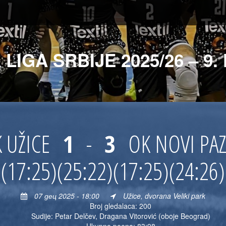
 LIGA SRBIJE 2025/26 – 9.
 UŽICE
1
-
3
OK NOVI PA
(17:25)
(25:22)
(17:25)
(24:26)
07 дец 2025 - 18:00
Užice, dvorana Veliki park
Broj gledalaca: 200
Sudije: Petar Delčev, Dragana Vitorović (oboje Beograd)
Ukupno poena: 83:98