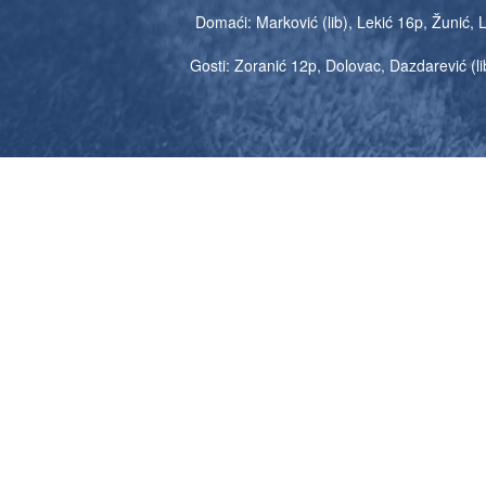
Domaći: Marković (lib), Lekić 16p, Žunić, La
Gosti: Zoranić 12p, Dolovac, Dazdarević (lib