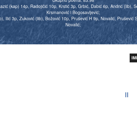
zić (kap) 14p, Radojičić 10p, Krstić 3p, Grbić, Dabić 6p, Andrić (lib), Se
Krsmanović i Bogosavljević;
), Ilić 3p, Zuković (lib), Božović 10p, Prušević H 9p, Novalić, Prušević
Novalić;
IM