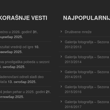
KORAŠNJE VESTI
NAJPOPULARNI
ećno u 2026. godini!
31.
Društvene mreže
ецембар 2025.
Galerija fotografija – Sezona
zultat vredniji od igre
10.
2012/2013
овембар 2025.
Galerija fotografija – Sezona
va prvoligaška pobeda u sezoni
2013/2014
6. октобар 2025.
Galerija fotografija – Sezona
adenovčani odneli slađi deo
2014/2015
olača
13. октобар 2025.
Galerija fotografija – Sezona
š jedan pehar u 2025. godini
21.
2015/2016
ептембар 2025.
Galerija fotografija – Sezona
2016/2017