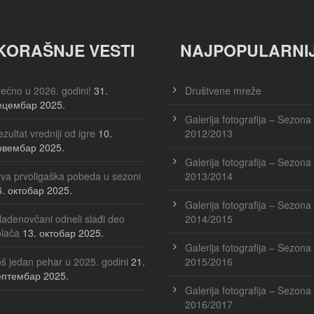
KORAŠNJE VESTI
NAJPOPULARNI
ećno u 2026. godini!
31.
Društvene mreže
ецембар 2025.
Galerija fotografija – Sezona
zultat vredniji od igre
10.
2012/2013
овембар 2025.
Galerija fotografija – Sezona
va prvoligaška pobeda u sezoni
2013/2014
6. октобар 2025.
Galerija fotografija – Sezona
adenovčani odneli slađi deo
2014/2015
olača
13. октобар 2025.
Galerija fotografija – Sezona
š jedan pehar u 2025. godini
21.
2015/2016
ептембар 2025.
Galerija fotografija – Sezona
2016/2017