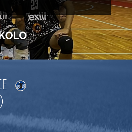
 KOLO
CE
)