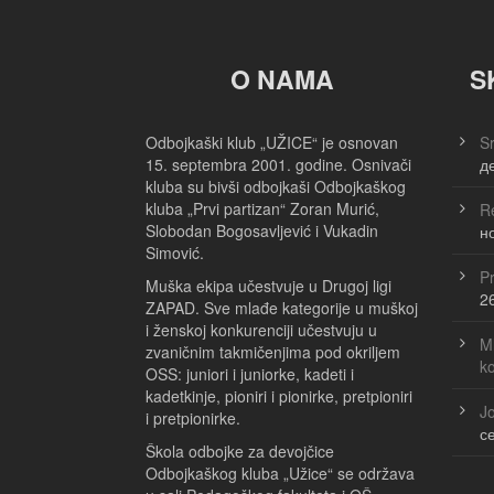
O NAMA
S
Odbojkaški klub „UŽICE“ je osnovan
Sr
15. septembra 2001. godine. Osnivači
д
kluba su bivši odbojkaši Odbojkaškog
kluba „Prvi partizan“ Zoran Murić,
Re
Slobodan Bogosavljević i Vukadin
н
Simović.
Pr
Muška ekipa učestvuje u Drugoj ligi
2
ZAPAD. Sve mlađe kategorije u muškoj
i ženskoj konkurenciji učestvuju u
Ml
zvaničnim takmičenjima pod okriljem
k
OSS: juniori i juniorke, kadeti i
kadetkinje, pioniri i pionirke, pretpioniri
Jo
i pretpionirke.
с
Škola odbojke za devojčice
Odbojkaškog kluba „Užice“ se održava