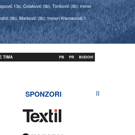
opović 13p, Čolaković (lib), Tonković (lib); trener
rić (lib), Marković (lib); treneri Krsmanović I
E TIMA
PB
PR
BODOVI
SPONZORI