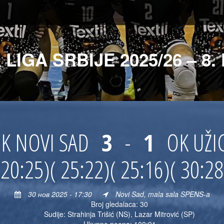
 LIGA SRBIJE 2025/26 – 8.
K NOVI SAD
3
-
1
OK UŽI
(20:25)
( 25:22)
( 25:16)
( 30:28
30 нов 2025 - 17:30
Novi Sad, mala sala SPENS-a
Broj gledalaca: 30
Sudije: Strahinja Trišić (NS), Lazar Mitrović (SP)
Ukupno poena: 100:91