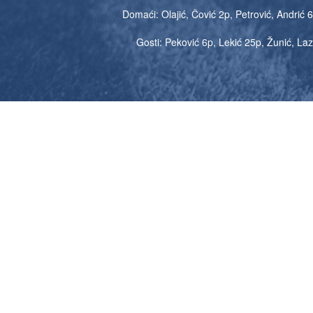
Domaći: Olajić, Čović 2p, Petrović, Andrić 6p
Gosti: Peković 6p, Lekić 25p, Žunić, Lazi