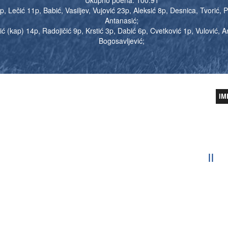
, Lečić 11p, Babić, Vasiljev, Vujović 23p, Aleksić 8p, Desnica, Tvorić, P
Antanasić;
ć (kap) 14p, Radojičić 9p, Krstić 3p, Dabić 6p, Cvetković 1p, Vulović, And
Bogosavljević;
IM