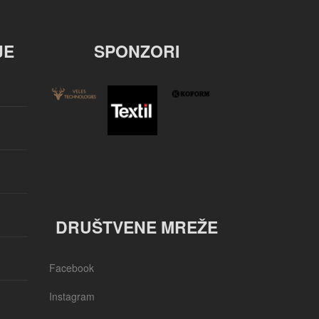
JE
SPONZORI
DRUŠTVENE MREŽE
Facebook
Instagram