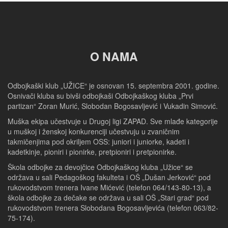
O NAMA
Odbojkaški klub „UŽICE“ je osnovan 15. septembra 2001. godine.
Osnivači kluba su bivši odbojkaši Odbojkaškog kluba „Prvi
partizan“ Zoran Murić, Slobodan Bogosavljević i Vukadin Simović.
Muška ekipa učestvuje u Drugoj ligi ZAPAD. Sve mlađe kategorije
u muškoj i ženskoj konkurenciji učestvuju u zvaničnim
takmičenjima pod okriljem OSS: juniori i juniorke, kadeti i
kadetkinje, pioniri i pionirke, pretpioniri i pretpionirke.
Škola odbojke za devojčice Odbojkaškog kluba „Užice“ se
održava u sali Pedagoškog fakulteta i OŠ „Dušan Jerković“ pod
rukovodstvom trenera Ivane Mićević (telefon 064/143-80-13), a
škola odbojke za dečake se održava u sali OŠ „Stari grad“ pod
rukovodstvom trenera Slobodana Bogosavljevića (telefon 063/82-
75-174).