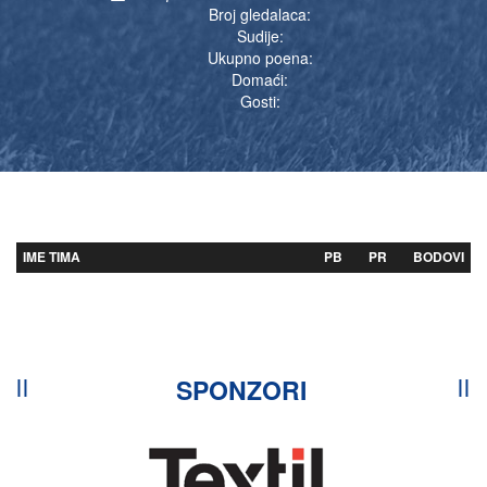
Broj gledalaca:
Sudije:
Ukupno poena:
Domaći:
Gosti:
IME TIMA
PB
PR
BODOVI
SPONZORI