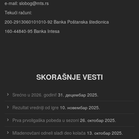
e-mail: slobog@mts.rs
Tekući računi:
200-2913060101010-92 Banka Poštanska štedionica
160-44840-95 Banka Intesa
SKORAŠNJE VESTI
Srećno u 2026. godini!
31. децембар 2025.
Rezultat vredniji od igre
10. новембар 2025.
Prva prvoligaška pobeda u sezoni
26. октобар 2025.
Mladenovčani odneli slađi deo kolača
13. октобар 2025.