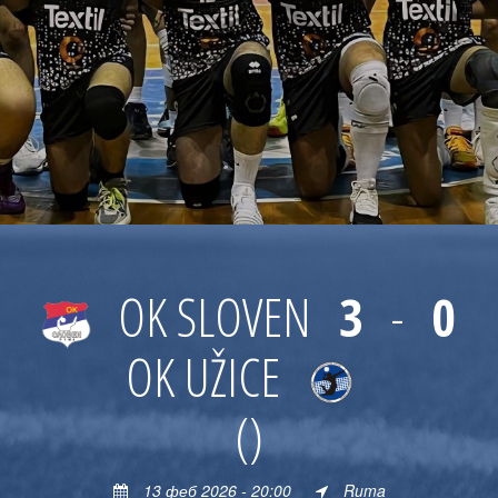
OK SLOVEN
3
-
0
OK UŽICE
()
13 феб 2026 - 20:00
Ruma