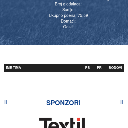
Broj gledalaca:
Sudije:
Ukupno poena: 75:59
Domaći:
Gosti:
IME TIMA
PB
PR
BODOVI
SPONZORI