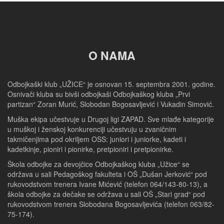
O NAMA
Odbojkaški klub „UŽICE“ je osnovan 15. septembra 2001. godine.
Osnivači kluba su bivši odbojkaši Odbojkaškog kluba „Prvi
partizan“ Zoran Murić, Slobodan Bogosavljević i Vukadin Simović.
Muška ekipa učestvuje u Drugoj ligi ZAPAD. Sve mlađe kategorije
u muškoj i ženskoj konkurenciji učestvuju u zvaničnim
takmičenjima pod okriljem OSS: juniori i juniorke, kadeti i
kadetkinje, pioniri i pionirke, pretpioniri i pretpionirke.
Škola odbojke za devojčice Odbojkaškog kluba „Užice“ se
održava u sali Pedagoškog fakulteta i OŠ „Dušan Jerković“ pod
rukovodstvom trenera Ivane Mićević (telefon 064/143-80-13), a
škola odbojke za dečake se održava u sali OŠ „Stari grad“ pod
rukovodstvom trenera Slobodana Bogosavljevića (telefon 063/82-
75-174).