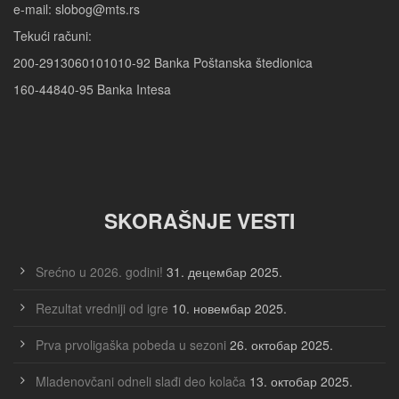
e-mail: slobog@mts.rs
Tekući računi:
200-2913060101010-92 Banka Poštanska štedionica
160-44840-95 Banka Intesa
SKORAŠNJE VESTI
Srećno u 2026. godini!
31. децембар 2025.
Rezultat vredniji od igre
10. новембар 2025.
Prva prvoligaška pobeda u sezoni
26. октобар 2025.
Mladenovčani odneli slađi deo kolača
13. октобар 2025.