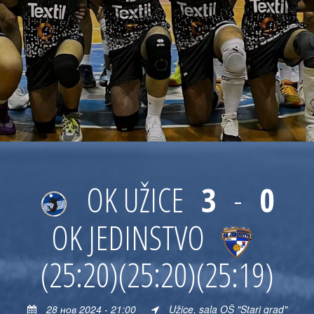
OK UŽICE
3
-
0
OK JEDINSTVO
(25:20)
(25:20)
(25:19)
28 нов 2024 - 21:00
Užice, sala OŠ "Stari grad"