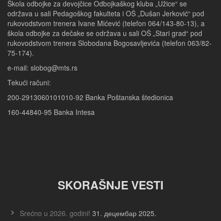
Škola odbojke za devojčice Odbojkaškog kluba „Užice“ se
održava u sali Pedagoškog fakulteta i OŠ „Dušan Jerković“ pod
rukovodstvom trenera Ivane Mićević (telefon 064/143-80-13), a
škola odbojke za dečake se održava u sali OŠ „Stari grad“ pod
rukovodstvom trenera Slobodana Bogosavljevića (telefon 063/82-
75-174).
e-mail: slobog@mts.rs
Tekući računi:
200-2913060101010-92 Banka Poštanska štedionica
160-44840-95 Banka Intesa
SKORAŠNJE VESTI
Srećno u 2026. godini!
31. децембар 2025.