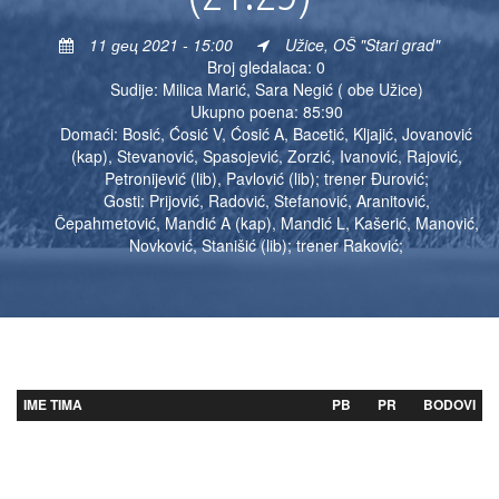
11 дец 2021 - 15:00
Užice, OŠ "Stari grad"
Broj gledalaca: 0
Sudije: Milica Marić, Sara Negić ( obe Užice)
Ukupno poena: 85:90
Domaći: Bosić, Ćosić V, Ćosić A, Bacetić, Kljajić, Jovanović
(kap), Stevanović, Spasojević, Zorzić, Ivanović, Rajović,
Petronijević (lib), Pavlović (lib); trener Đurović;
Gosti: Prijović, Radović, Stefanović, Aranitović,
Čepahmetović, Mandić A (kap), Mandić L, Kašerić, Manović,
Novković, Stanišić (lib); trener Raković;
IME TIMA
PB
PR
BODOVI