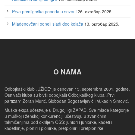
Prva prvoligaška pobeda u sezoni
26. октобар 2025.
Mladenovčani odneli slađi deo kolača
13. октобар 2025.
O NAMA
Odbojkaški klub „UŽICE“ je osnovan 15. septembra 2001. godine.
Osnivači kluba su bivši odbojkaši Odbojkaškog kluba „Prvi
partizan“ Zoran Murić, Slobodan Bogosavljević i Vukadin Simović.
Muška ekipa učestvuje u Drugoj ligi ZAPAD. Sve mlađe kategorije
u muškoj i ženskoj konkurenciji učestvuju u zvaničnim
takmičenjima pod okriljem OSS: juniori i juniorke, kadeti i
kadetkinje, pioniri i pionirke, pretpioniri i pretpionirke.