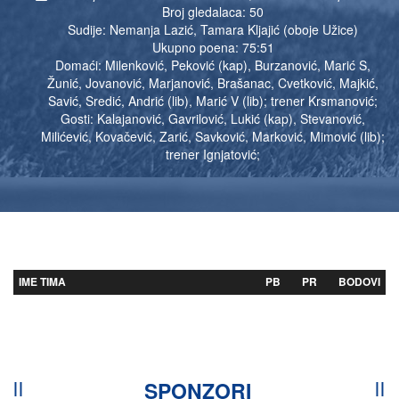
Broj gledalaca: 50
Sudije: Nemanja Lazić, Tamara Kljajić (oboje Užice)
Ukupno poena: 75:51
Domaći: Milenković, Peković (kap), Burzanović, Marić S,
Žunić, Jovanović, Marjanović, Brašanac, Cvetković, Majkić,
Savić, Sredić, Andrić (lib), Marić V (lib); trener Krsmanović;
Gosti: Kalajanović, Gavrilović, Lukić (kap), Stevanović,
Milićević, Kovačević, Zarić, Savković, Marković, Mimović (lib);
trener Ignjatović;
IME TIMA
PB
PR
BODOVI
SPONZORI