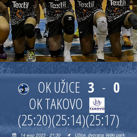
OK UŽICE
3
-
0
OK TAKOVO
(25:20)
(25:14)
(25:17)
14 мар 2023 - 21:30
Užice, dvorana Veliki park