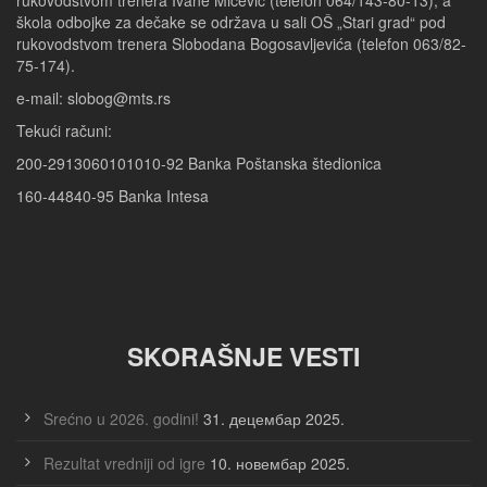
škola odbojke za dečake se održava u sali OŠ „Stari grad“ pod
rukovodstvom trenera Slobodana Bogosavljevića (telefon 063/82-
75-174).
e-mail: slobog@mts.rs
Tekući računi:
200-2913060101010-92 Banka Poštanska štedionica
160-44840-95 Banka Intesa
SKORAŠNJE VESTI
Srećno u 2026. godini!
31. децембар 2025.
Rezultat vredniji od igre
10. новембар 2025.