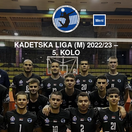
Open
Menu
KADETSKA LIGA (M) 2022/23 –
5. KOLO