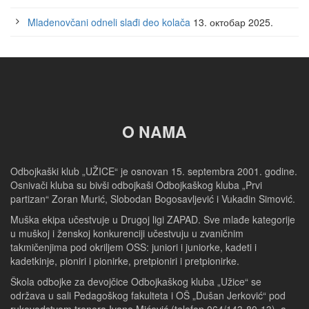
Mladenovčani odneli slađi deo kolača
13. октобар 2025.
O NAMA
Odbojkaški klub „UŽICE“ je osnovan 15. septembra 2001. godine.
Osnivači kluba su bivši odbojkaši Odbojkaškog kluba „Prvi
partizan“ Zoran Murić, Slobodan Bogosavljević i Vukadin Simović.
Muška ekipa učestvuje u Drugoj ligi ZAPAD. Sve mlađe kategorije
u muškoj i ženskoj konkurenciji učestvuju u zvaničnim
takmičenjima pod okriljem OSS: juniori i juniorke, kadeti i
kadetkinje, pioniri i pionirke, pretpioniri i pretpionirke.
Škola odbojke za devojčice Odbojkaškog kluba „Užice“ se
održava u sali Pedagoškog fakulteta i OŠ „Dušan Jerković“ pod
rukovodstvom trenera Ivane Mićević (telefon 064/143-80-13), a