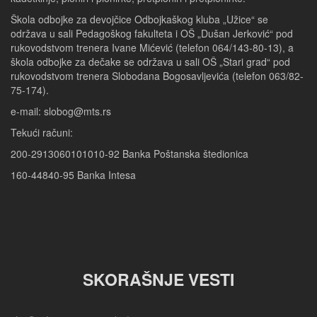
Škola odbojke za devojčice Odbojkaškog kluba „Užice“ se
održava u sali Pedagoškog fakulteta i OŠ „Dušan Jerković“ pod
rukovodstvom trenera Ivane Mićević (telefon 064/143-80-13), a
škola odbojke za dečake se održava u sali OŠ „Stari grad“ pod
rukovodstvom trenera Slobodana Bogosavljevića (telefon 063/82-
75-174).
e-mail: slobog@mts.rs
Tekući računi:
200-2913060101010-92 Banka Poštanska štedionica
160-44840-95 Banka Intesa
SKORAŠNJE VESTI