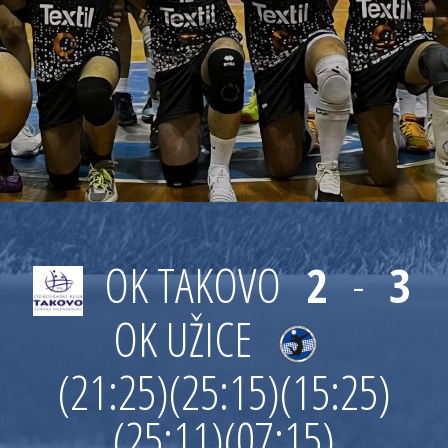
OK TAKOVO
2
-
3
OK UŽICE
(21:25)
(25:15)
(15:25)
(25:11)
(07:15)