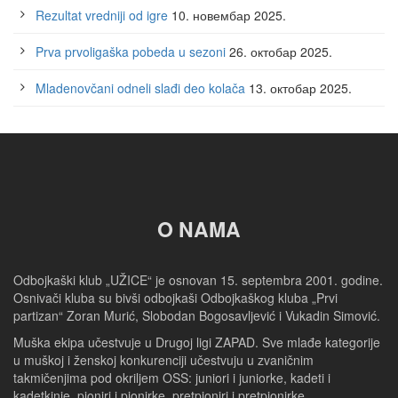
Rezultat vredniji od igre
10. новембар 2025.
Prva prvoligaška pobeda u sezoni
26. октобар 2025.
Mladenovčani odneli slađi deo kolača
13. октобар 2025.
O NAMA
Odbojkaški klub „UŽICE“ je osnovan 15. septembra 2001. godine.
Osnivači kluba su bivši odbojkaši Odbojkaškog kluba „Prvi
partizan“ Zoran Murić, Slobodan Bogosavljević i Vukadin Simović.
Muška ekipa učestvuje u Drugoj ligi ZAPAD. Sve mlađe kategorije
u muškoj i ženskoj konkurenciji učestvuju u zvaničnim
takmičenjima pod okriljem OSS: juniori i juniorke, kadeti i
kadetkinje, pioniri i pionirke, pretpioniri i pretpionirke.