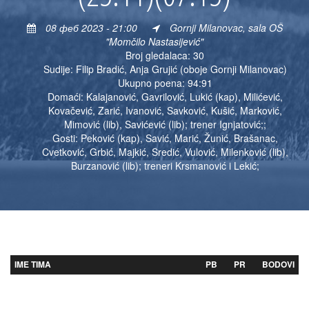
08 феб 2023 - 21:00
Gornji Milanovac, sala OŠ
"Momčilo Nastasijević"
Broj gledalaca: 30
Sudije: Filip Bradić, Anja Grujić (oboje Gornji Milanovac)
Ukupno poena: 94:91
Domaći: Kalajanović, Gavrilović, Lukić (kap), Milićević,
Kovačević, Zarić, Ivanović, Savković, Kušić, Marković,
Mimović (lib), Savićević (lib); trener Ignjatović;;
Gosti: Peković (kap), Savić, Marić, Žunić, Brašanac,
Cvetković, Grbić, Majkić, Sredić, Vulović, Milenković (lib),
Burzanović (lib); treneri Krsmanović i Lekić;
IME TIMA
PB
PR
BODOVI