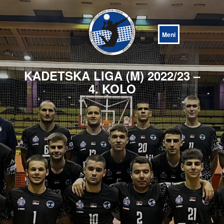
Open
Menu
KADETSKA LIGA (M) 2022/23 –
4. KOLO