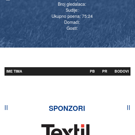
Broj gledalaca:
Sudije:
Ukupno poena: 75:24
Domaći:
Gosti:
IME TIMA
PB
PR
BODOVI
SPONZORI