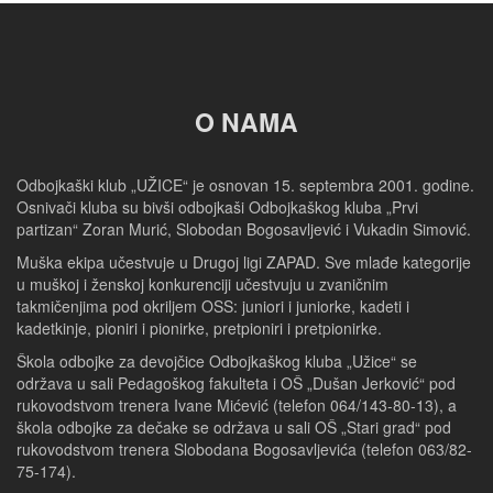
O NAMA
Odbojkaški klub „UŽICE“ je osnovan 15. septembra 2001. godine.
Osnivači kluba su bivši odbojkaši Odbojkaškog kluba „Prvi
partizan“ Zoran Murić, Slobodan Bogosavljević i Vukadin Simović.
Muška ekipa učestvuje u Drugoj ligi ZAPAD. Sve mlađe kategorije
u muškoj i ženskoj konkurenciji učestvuju u zvaničnim
takmičenjima pod okriljem OSS: juniori i juniorke, kadeti i
kadetkinje, pioniri i pionirke, pretpioniri i pretpionirke.
Škola odbojke za devojčice Odbojkaškog kluba „Užice“ se
održava u sali Pedagoškog fakulteta i OŠ „Dušan Jerković“ pod
rukovodstvom trenera Ivane Mićević (telefon 064/143-80-13), a
škola odbojke za dečake se održava u sali OŠ „Stari grad“ pod
rukovodstvom trenera Slobodana Bogosavljevića (telefon 063/82-
75-174).