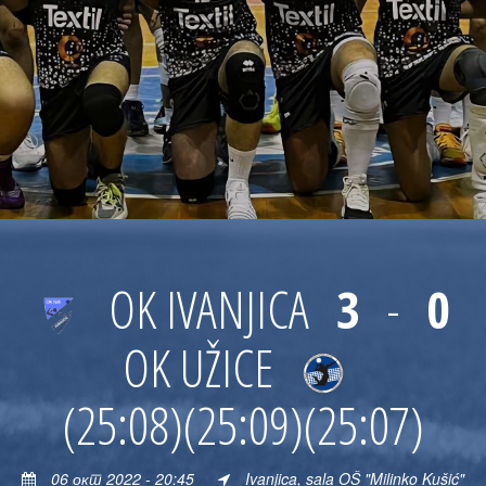
OK IVANJICA
3
-
0
OK UŽICE
(25:08)
(25:09)
(25:07)
06 окт 2022 - 20:45
Ivanjica, sala OŠ "Milinko Kušić"