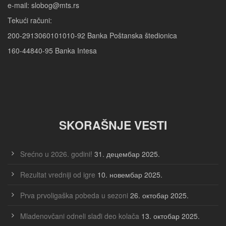
e-mail: slobog@mts.rs
Tekući računi:
200-2913060101010-92 Banka Poštanska štedionica
160-44840-95 Banka Intesa
SKORAŠNJE VESTI
Srećno u 2026. godini!
31. децембар 2025.
Rezultat vredniji od igre
10. новембар 2025.
Prva prvoligaška pobeda u sezoni
26. октобар 2025.
Mladenovčani odneli slađi deo kolača
13. октобар 2025.