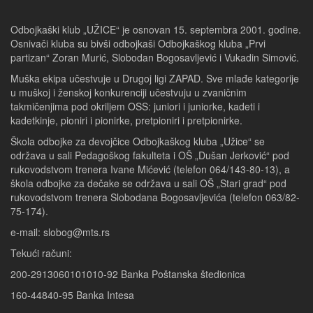
Odbojkaški klub „UŽICE“ je osnovan 15. septembra 2001. godine.
Osnivači kluba su bivši odbojkaši Odbojkaškog kluba „Prvi
partizan“ Zoran Murić, Slobodan Bogosavljević i Vukadin Simović.
Muška ekipa učestvuje u Drugoj ligi ZAPAD. Sve mlađe kategorije
u muškoj i ženskoj konkurenciji učestvuju u zvaničnim
takmičenjima pod okriljem OSS: juniori i juniorke, kadeti i
kadetkinje, pioniri i pionirke, pretpioniri i pretpionirke.
Škola odbojke za devojčice Odbojkaškog kluba „Užice“ se
održava u sali Pedagoškog fakulteta i OŠ „Dušan Jerković“ pod
rukovodstvom trenera Ivane Mićević (telefon 064/143-80-13), a
škola odbojke za dečake se održava u sali OŠ „Stari grad“ pod
rukovodstvom trenera Slobodana Bogosavljevića (telefon 063/82-
75-174).
e-mail: slobog@mts.rs
Tekući računi:
200-2913060101010-92 Banka Poštanska štedionica
160-44840-95 Banka Intesa