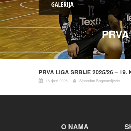
GALERIJA
PRVA 
PRVA LIGA SRBIJE 2025/26 – 19.
16 феб 2026
Slobodan Bogosavljevic
O NAMA
S