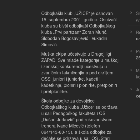
Odbojkaški klub „UŽICE“ je osnovan
Sr
15. septembra 2001. godine. Osnivači
д
kluba su bivši odbojkaši Odbojkaškog
kluba „Prvi partizan“ Zoran Murić,
Re
Slobodan Bogosavljević i Vukadin
н
Simović.
Pr
Muška ekipa učestvuje u Drugoj ligi
2
ZAPAD. Sve mlađe kategorije u muškoj
i ženskoj konkurenciji učestvuju u
Ml
zvaničnim takmičenjima pod okriljem
k
OSS: juniori i juniorke, kadeti i
kadetkinje, pioniri i pionirke, pretpioniri
Jo
i pretpionirke.
с
Škola odbojke za devojčice
Odbojkaškog kluba „Užice“ se održava
u sali Pedagoškog fakulteta i OŠ
„Dušan Jerković“ pod rukovodstvom
trenera Ivane Mićević (telefon
064/143-80-13), a škola odbojke za
dečake se održava u sali OŠ „Stari