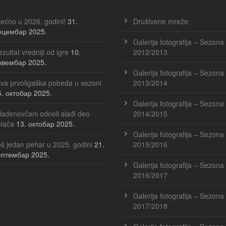
ećno u 2026. godini!
31.
Društvene mreže
ецембар 2025.
Galerija fotografija – Sezona
zultat vredniji od igre
10.
2012/2013
овембар 2025.
Galerija fotografija – Sezona
va prvoligaška pobeda u sezoni
2013/2014
6. октобар 2025.
Galerija fotografija – Sezona
adenovčani odneli slađi deo
2014/2015
olača
13. октобар 2025.
Galerija fotografija – Sezona
š jedan pehar u 2025. godini
21.
2015/2016
ептембар 2025.
Galerija fotografija – Sezona
2016/2017
Galerija fotografija – Sezona
2017/2018