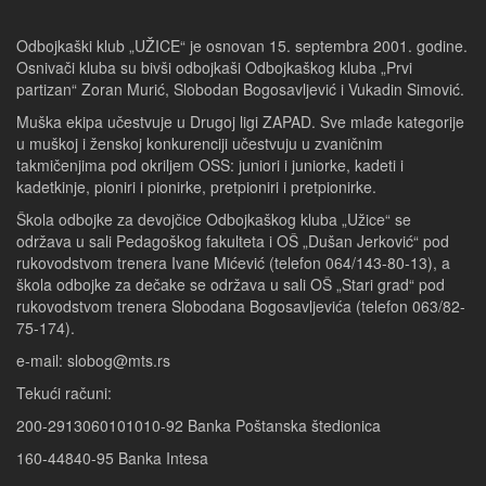
Odbojkaški klub „UŽICE“ je osnovan 15. septembra 2001. godine.
Osnivači kluba su bivši odbojkaši Odbojkaškog kluba „Prvi
partizan“ Zoran Murić, Slobodan Bogosavljević i Vukadin Simović.
Muška ekipa učestvuje u Drugoj ligi ZAPAD. Sve mlađe kategorije
u muškoj i ženskoj konkurenciji učestvuju u zvaničnim
takmičenjima pod okriljem OSS: juniori i juniorke, kadeti i
kadetkinje, pioniri i pionirke, pretpioniri i pretpionirke.
Škola odbojke za devojčice Odbojkaškog kluba „Užice“ se
održava u sali Pedagoškog fakulteta i OŠ „Dušan Jerković“ pod
rukovodstvom trenera Ivane Mićević (telefon 064/143-80-13), a
škola odbojke za dečake se održava u sali OŠ „Stari grad“ pod
rukovodstvom trenera Slobodana Bogosavljevića (telefon 063/82-
75-174).
e-mail: slobog@mts.rs
Tekući računi:
200-2913060101010-92 Banka Poštanska štedionica
160-44840-95 Banka Intesa