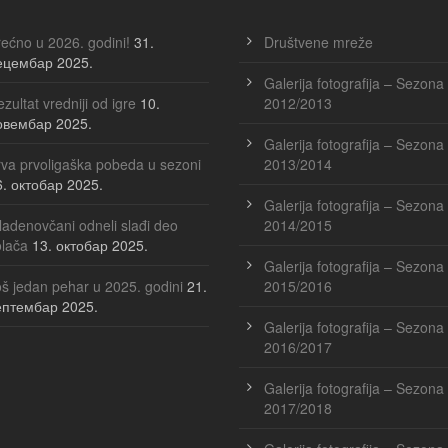
ećno u 2026. godini!
31.
Društvene mreže
ецембар 2025.
Galerija fotografija – Sezona
zultat vredniji od igre
10.
2012/2013
овембар 2025.
Galerija fotografija – Sezona
va prvoligaška pobeda u sezoni
2013/2014
6. октобар 2025.
Galerija fotografija – Sezona
adenovčani odneli slađi deo
2014/2015
olača
13. октобар 2025.
Galerija fotografija – Sezona
š jedan pehar u 2025. godini
21.
2015/2016
ептембар 2025.
Galerija fotografija – Sezona
2016/2017
Galerija fotografija – Sezona
2017/2018