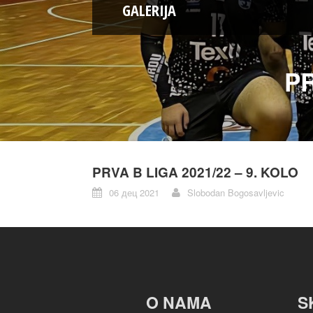
GALERIJA
PR
PRVA B LIGA 2021/22 – 9. KOLO
06 дец 2021
Slobodan Bogosavljevic
O NAMA
S