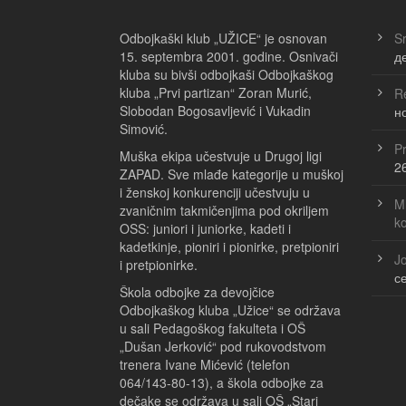
Odbojkaški klub „UŽICE“ je osnovan
Sr
15. septembra 2001. godine. Osnivači
д
kluba su bivši odbojkaši Odbojkaškog
kluba „Prvi partizan“ Zoran Murić,
Re
Slobodan Bogosavljević i Vukadin
н
Simović.
Pr
Muška ekipa učestvuje u Drugoj ligi
2
ZAPAD. Sve mlađe kategorije u muškoj
i ženskoj konkurenciji učestvuju u
Ml
zvaničnim takmičenjima pod okriljem
k
OSS: juniori i juniorke, kadeti i
kadetkinje, pioniri i pionirke, pretpioniri
Jo
i pretpionirke.
с
Škola odbojke za devojčice
Odbojkaškog kluba „Užice“ se održava
u sali Pedagoškog fakulteta i OŠ
„Dušan Jerković“ pod rukovodstvom
trenera Ivane Mićević (telefon
064/143-80-13), a škola odbojke za
dečake se održava u sali OŠ „Stari