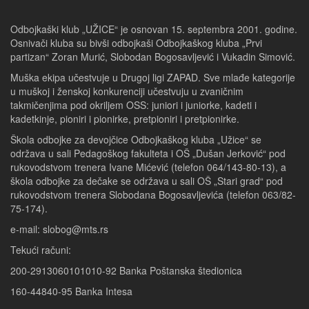
Odbojkaški klub „UŽICE“ je osnovan 15. septembra 2001. godine.
Osnivači kluba su bivši odbojkaši Odbojkaškog kluba „Prvi
partizan“ Zoran Murić, Slobodan Bogosavljević i Vukadin Simović.
Muška ekipa učestvuje u Drugoj ligi ZAPAD. Sve mlađe kategorije
u muškoj i ženskoj konkurenciji učestvuju u zvaničnim
takmičenjima pod okriljem OSS: juniori i juniorke, kadeti i
kadetkinje, pioniri i pionirke, pretpioniri i pretpionirke.
Škola odbojke za devojčice Odbojkaškog kluba „Užice“ se
održava u sali Pedagoškog fakulteta i OŠ „Dušan Jerković“ pod
rukovodstvom trenera Ivane Mićević (telefon 064/143-80-13), a
škola odbojke za dečake se održava u sali OŠ „Stari grad“ pod
rukovodstvom trenera Slobodana Bogosavljevića (telefon 063/82-
75-174).
e-mail: slobog@mts.rs
Tekući računi:
200-2913060101010-92 Banka Poštanska štedionica
160-44840-95 Banka Intesa