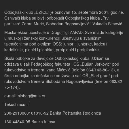
Odbojkaški klub „UŽICE“ je osnovan 15. septembra 2001. godine.
Osnivači kluba su bivši odbojkaši Odbojkaškog kluba „Prvi
partizan“ Zoran Murić, Slobodan Bogosavljević i Vukadin Simović.
Muška ekipa učestvuje u Drugoj ligi ZAPAD. Sve mlađe kategorije
u muškoj i ženskoj konkurenciji učestvuju u zvaničnim
takmičenjima pod okriljem OSS: juniori i juniorke, kadeti i
kadetkinje, pioniri i pionirke, pretpioniri i pretpionirke.
Škola odbojke za devojčice Odbojkaškog kluba „Užice“ se
održava u sali Pedagoškog fakulteta i OŠ „Dušan Jerković“ pod
rukovodstvom trenera Ivane Mićević (telefon 064/143-80-13), a
škola odbojke za dečake se održava u sali OŠ „Stari grad“ pod
rukovodstvom trenera Slobodana Bogosavljevića (telefon 063/82-
75-174).
e-mail: slobog@mts.rs
Tekući računi:
200-2913060101010-92 Banka Poštanska štedionica
160-44840-95 Banka Intesa