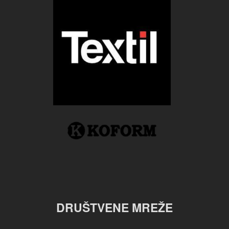
DRUŠTVENE MREŽE