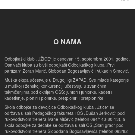
O NAMA
Odbojkaški klub „UŽICE“ je osnovan 15. septembra 2001. godine.
Osnivači kluba su bivši odbojkaši Odbojkaškog kluba „Prvi
partizan“ Zoran Murić, Slobodan Bogosavljević i Vukadin Simović.
Muška ekipa učestvuje u Drugoj ligi ZAPAD. Sve mlađe kategorije
u muškoj i ženskoj konkurenciji učestvuju u zvaničnim
takmičenjima pod okriljem OSS: juniori i juniorke, kadeti i
kadetkinje, pioniri i pionirke, pretpioniri i pretpionirke.
Škola odbojke za devojčice Odbojkaškog kluba „Užice“ se
održava u sali Pedagoškog fakulteta i OŠ „Dušan Jerković“ pod
rukovodstvom trenera Ivane Mićević (telefon 064/143-80-13), a
škola odbojke za dečake se održava u sali OŠ „Stari grad“ pod
rukovodstvom trenera Slobodana Bogosavljevića (telefon 063/82-