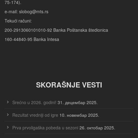
75-174).
e-mail: slobog@mts.rs
Tekući računi:
200-2913060101010-92 Banka Poštanska štedionica
160-44840-95 Banka Intesa
SKORAŠNJE VESTI
Srećno u 2026. godini!
31. децембар 2025.
Rezultat vredniji od igre
10. новембар 2025.
Prva prvoligaška pobeda u sezoni
26. октобар 2025.