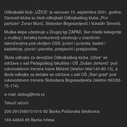
Odbojkaški klub „UŽICE“ je osnovan 15. septembra 2001. godine.
Osnivači kluba su bivši odbojkaši Odbojkaškog kluba „Prvi
partizan“ Zoran Murić, Slobodan Bogosavljević i Vukadin Simović.
Muška ekipa učestvuje u Drugoj ligi ZAPAD. Sve mlađe kategorije
u muškoj i ženskoj konkurenciji učestvuju u zvaničnim
takmičenjima pod okriljem OSS: juniori i juniorke, kadeti i
kadetkinje, pioniri i pionirke, pretpioniri i pretpionirke.
Škola odbojke za devojčice Odbojkaškog kluba „Užice“ se
održava u sali Pedagoškog fakulteta i OŠ „Dušan Jerković“ pod
rukovodstvom trenera Ivane Mićević (telefon 064/143-80-13), a
škola odbojke za dečake se održava u sali OŠ „Stari grad“ pod
rukovodstvom trenera Slobodana Bogosavljevića (telefon 063/82-
75-174).
e-mail: slobog@mts.rs
Tekući računi:
200-2913060101010-92 Banka Poštanska štedionica
160-44840-95 Banka Intesa