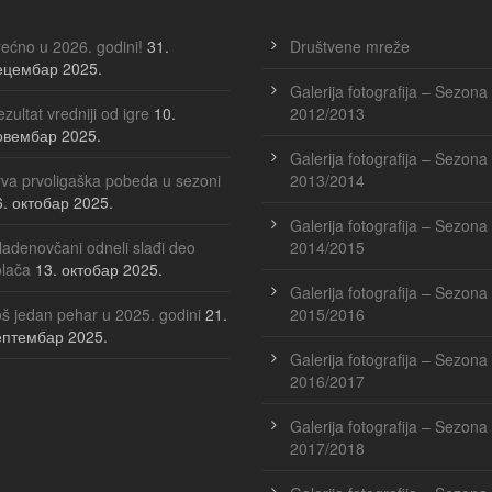
ećno u 2026. godini!
31.
Društvene mreže
ецембар 2025.
Galerija fotografija – Sezona
zultat vredniji od igre
10.
2012/2013
овембар 2025.
Galerija fotografija – Sezona
va prvoligaška pobeda u sezoni
2013/2014
6. октобар 2025.
Galerija fotografija – Sezona
adenovčani odneli slađi deo
2014/2015
olača
13. октобар 2025.
Galerija fotografija – Sezona
š jedan pehar u 2025. godini
21.
2015/2016
ептембар 2025.
Galerija fotografija – Sezona
2016/2017
Galerija fotografija – Sezona
2017/2018