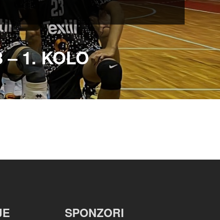
– 1. KOLO
JE
SPONZORI