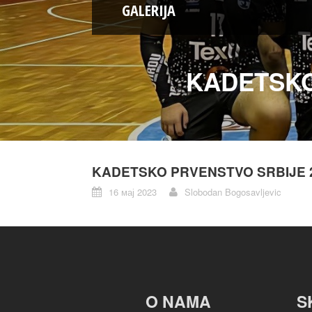
GALERIJA
KADETSKO
KADETSKO PRVENSTVO SRBIJE 2
16 мај 2023
Slobodan Bogosavljevic
O NAMA
S