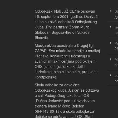
Odbojkaški klub „UŽICE“ je osnovan
Sr
15. septembra 2001. godine. Osnivači
д
kluba su bivši odbojkaši Odbojkaškog
kluba „Prvi partizan“ Zoran Murić,
Re
Slobodan Bogosavljević i Vukadin
н
Simović.
Pr
Muška ekipa učestvuje u Drugoj ligi
2
ZAPAD. Sve mlađe kategorije u muškoj
i ženskoj konkurenciji učestvuju u
Ml
zvaničnim takmičenjima pod okriljem
k
OSS: juniori i juniorke, kadeti i
kadetkinje, pioniri i pionirke, pretpioniri
Jo
i pretpionirke.
с
Škola odbojke za devojčice
Odbojkaškog kluba „Užice“ se održava
u sali Pedagoškog fakulteta i OŠ
„Dušan Jerković“ pod rukovodstvom
trenera Ivane Mićević (telefon
064/143-80-13), a škola odbojke za
dečake se održava u sali OŠ „Stari