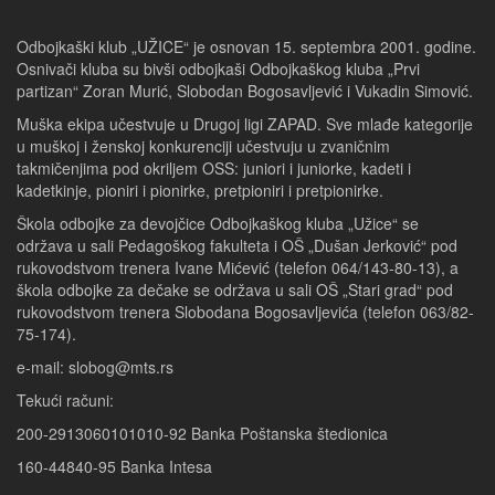
Odbojkaški klub „UŽICE“ je osnovan 15. septembra 2001. godine.
Osnivači kluba su bivši odbojkaši Odbojkaškog kluba „Prvi
partizan“ Zoran Murić, Slobodan Bogosavljević i Vukadin Simović.
Muška ekipa učestvuje u Drugoj ligi ZAPAD. Sve mlađe kategorije
u muškoj i ženskoj konkurenciji učestvuju u zvaničnim
takmičenjima pod okriljem OSS: juniori i juniorke, kadeti i
kadetkinje, pioniri i pionirke, pretpioniri i pretpionirke.
Škola odbojke za devojčice Odbojkaškog kluba „Užice“ se
održava u sali Pedagoškog fakulteta i OŠ „Dušan Jerković“ pod
rukovodstvom trenera Ivane Mićević (telefon 064/143-80-13), a
škola odbojke za dečake se održava u sali OŠ „Stari grad“ pod
rukovodstvom trenera Slobodana Bogosavljevića (telefon 063/82-
75-174).
e-mail: slobog@mts.rs
Tekući računi:
200-2913060101010-92 Banka Poštanska štedionica
160-44840-95 Banka Intesa