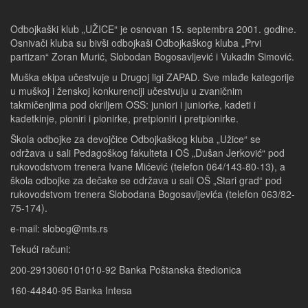
Odbojkaški klub „UŽICE“ je osnovan 15. septembra 2001. godine.
Osnivači kluba su bivši odbojkaši Odbojkaškog kluba „Prvi
partizan“ Zoran Murić, Slobodan Bogosavljević i Vukadin Simović.
Muška ekipa učestvuje u Drugoj ligi ZAPAD. Sve mlađe kategorije
u muškoj i ženskoj konkurenciji učestvuju u zvaničnim
takmičenjima pod okriljem OSS: juniori i juniorke, kadeti i
kadetkinje, pioniri i pionirke, pretpioniri i pretpionirke.
Škola odbojke za devojčice Odbojkaškog kluba „Užice“ se
održava u sali Pedagoškog fakulteta i OŠ „Dušan Jerković“ pod
rukovodstvom trenera Ivane Mićević (telefon 064/143-80-13), a
škola odbojke za dečake se održava u sali OŠ „Stari grad“ pod
rukovodstvom trenera Slobodana Bogosavljevića (telefon 063/82-
75-174).
e-mail: slobog@mts.rs
Tekući računi:
200-2913060101010-92 Banka Poštanska štedionica
160-44840-95 Banka Intesa