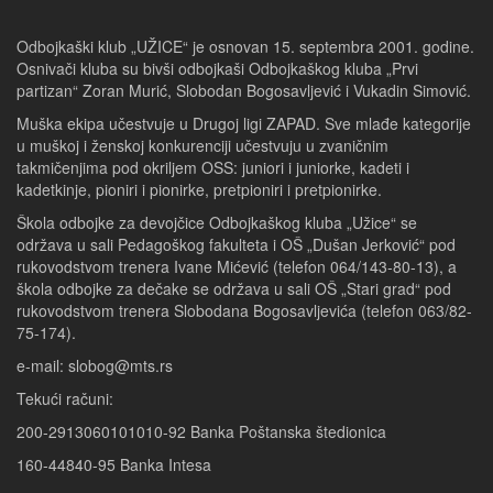
Odbojkaški klub „UŽICE“ je osnovan 15. septembra 2001. godine.
Osnivači kluba su bivši odbojkaši Odbojkaškog kluba „Prvi
partizan“ Zoran Murić, Slobodan Bogosavljević i Vukadin Simović.
Muška ekipa učestvuje u Drugoj ligi ZAPAD. Sve mlađe kategorije
u muškoj i ženskoj konkurenciji učestvuju u zvaničnim
takmičenjima pod okriljem OSS: juniori i juniorke, kadeti i
kadetkinje, pioniri i pionirke, pretpioniri i pretpionirke.
Škola odbojke za devojčice Odbojkaškog kluba „Užice“ se
održava u sali Pedagoškog fakulteta i OŠ „Dušan Jerković“ pod
rukovodstvom trenera Ivane Mićević (telefon 064/143-80-13), a
škola odbojke za dečake se održava u sali OŠ „Stari grad“ pod
rukovodstvom trenera Slobodana Bogosavljevića (telefon 063/82-
75-174).
e-mail: slobog@mts.rs
Tekući računi:
200-2913060101010-92 Banka Poštanska štedionica
160-44840-95 Banka Intesa