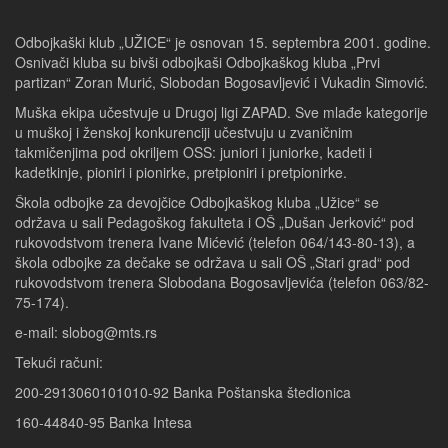
Odbojkaški klub „UŽICE“ je osnovan 15. septembra 2001. godine.
Osnivači kluba su bivši odbojkaši Odbojkaškog kluba „Prvi
partizan“ Zoran Murić, Slobodan Bogosavljević i Vukadin Simović.
Muška ekipa učestvuje u Drugoj ligi ZAPAD. Sve mlađe kategorije
u muškoj i ženskoj konkurenciji učestvuju u zvaničnim
takmičenjima pod okriljem OSS: juniori i juniorke, kadeti i
kadetkinje, pioniri i pionirke, pretpioniri i pretpionirke.
Škola odbojke za devojčice Odbojkaškog kluba „Užice“ se
održava u sali Pedagoškog fakulteta i OŠ „Dušan Jerković“ pod
rukovodstvom trenera Ivane Mićević (telefon 064/143-80-13), a
škola odbojke za dečake se održava u sali OŠ „Stari grad“ pod
rukovodstvom trenera Slobodana Bogosavljevića (telefon 063/82-
75-174).
e-mail: slobog@mts.rs
Tekući računi:
200-2913060101010-92 Banka Poštanska štedionica
160-44840-95 Banka Intesa