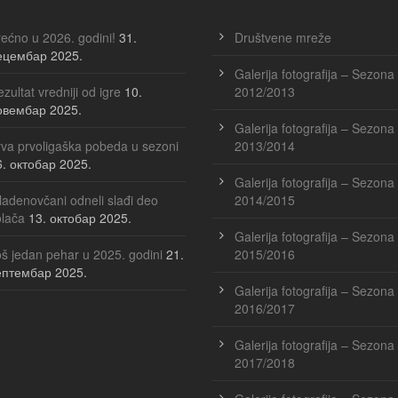
ećno u 2026. godini!
31.
Društvene mreže
ецембар 2025.
Galerija fotografija – Sezona
zultat vredniji od igre
10.
2012/2013
овембар 2025.
Galerija fotografija – Sezona
va prvoligaška pobeda u sezoni
2013/2014
6. октобар 2025.
Galerija fotografija – Sezona
adenovčani odneli slađi deo
2014/2015
olača
13. октобар 2025.
Galerija fotografija – Sezona
š jedan pehar u 2025. godini
21.
2015/2016
ептембар 2025.
Galerija fotografija – Sezona
2016/2017
Galerija fotografija – Sezona
2017/2018