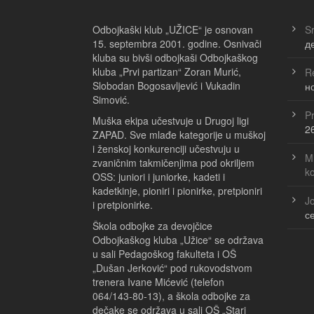
Odbojkaški klub „UŽICE“ je osnovan
Sr
15. septembra 2001. godine. Osnivači
д
kluba su bivši odbojkaši Odbojkaškog
kluba „Prvi partizan“ Zoran Murić,
Re
Slobodan Bogosavljević i Vukadin
н
Simović.
Pr
Muška ekipa učestvuje u Drugoj ligi
2
ZAPAD. Sve mlađe kategorije u muškoj
i ženskoj konkurenciji učestvuju u
Ml
zvaničnim takmičenjima pod okriljem
k
OSS: juniori i juniorke, kadeti i
kadetkinje, pioniri i pionirke, pretpioniri
Jo
i pretpionirke.
с
Škola odbojke za devojčice
Odbojkaškog kluba „Užice“ se održava
u sali Pedagoškog fakulteta i OŠ
„Dušan Jerković“ pod rukovodstvom
trenera Ivane Mićević (telefon
064/143-80-13), a škola odbojke za
dečake se održava u sali OŠ „Stari