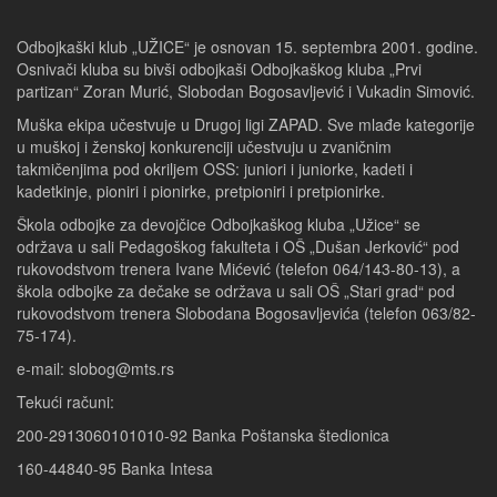
Odbojkaški klub „UŽICE“ je osnovan 15. septembra 2001. godine.
Osnivači kluba su bivši odbojkaši Odbojkaškog kluba „Prvi
partizan“ Zoran Murić, Slobodan Bogosavljević i Vukadin Simović.
Muška ekipa učestvuje u Drugoj ligi ZAPAD. Sve mlađe kategorije
u muškoj i ženskoj konkurenciji učestvuju u zvaničnim
takmičenjima pod okriljem OSS: juniori i juniorke, kadeti i
kadetkinje, pioniri i pionirke, pretpioniri i pretpionirke.
Škola odbojke za devojčice Odbojkaškog kluba „Užice“ se
održava u sali Pedagoškog fakulteta i OŠ „Dušan Jerković“ pod
rukovodstvom trenera Ivane Mićević (telefon 064/143-80-13), a
škola odbojke za dečake se održava u sali OŠ „Stari grad“ pod
rukovodstvom trenera Slobodana Bogosavljevića (telefon 063/82-
75-174).
e-mail: slobog@mts.rs
Tekući računi:
200-2913060101010-92 Banka Poštanska štedionica
160-44840-95 Banka Intesa