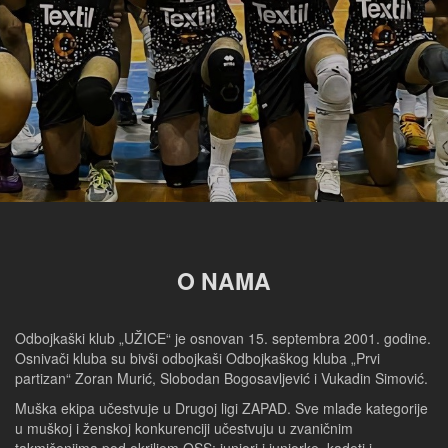
O NAMA
Odbojkaški klub „UŽICE“ je osnovan 15. septembra 2001. godine.
Osnivači kluba su bivši odbojkaši Odbojkaškog kluba „Prvi
partizan“ Zoran Murić, Slobodan Bogosavljević i Vukadin Simović.
Muška ekipa učestvuje u Drugoj ligi ZAPAD. Sve mlađe kategorije
u muškoj i ženskoj konkurenciji učestvuju u zvaničnim