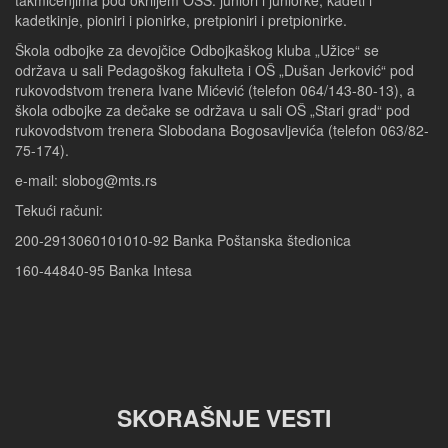
takmičenjima pod okriljem OSS: juniori i juniorke, kadeti i
kadetkinje, pioniri i pionirke, pretpioniri i pretpionirke.
Škola odbojke za devojčice Odbojkaškog kluba „Užice“ se
održava u sali Pedagoškog fakulteta i OŠ „Dušan Jerković“ pod
rukovodstvom trenera Ivane Mićević (telefon 064/143-80-13), a
škola odbojke za dečake se održava u sali OŠ „Stari grad“ pod
rukovodstvom trenera Slobodana Bogosavljevića (telefon 063/82-
75-174).
e-mail: slobog@mts.rs
Tekući računi:
200-2913060101010-92 Banka Poštanska štedionica
160-44840-95 Banka Intesa
SKORAŠNJE VESTI