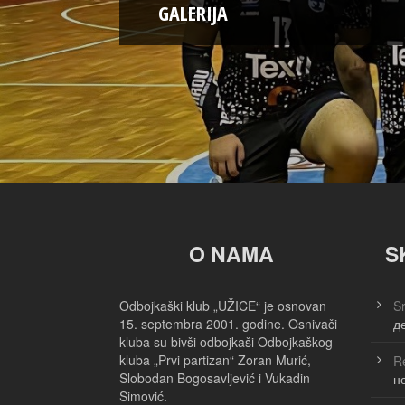
GALERIJA
O NAMA
S
Odbojkaški klub „UŽICE“ je osnovan
Sr
15. septembra 2001. godine. Osnivači
д
kluba su bivši odbojkaši Odbojkaškog
kluba „Prvi partizan“ Zoran Murić,
Re
Slobodan Bogosavljević i Vukadin
н
Simović.