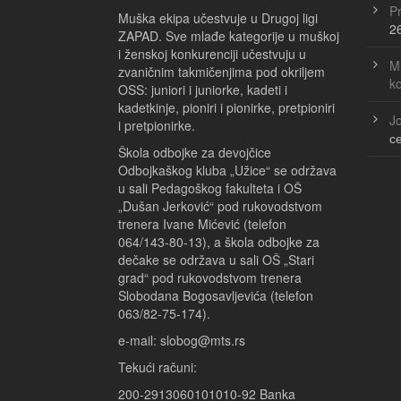
Pr
Muška ekipa učestvuje u Drugoj ligi
2
ZAPAD. Sve mlađe kategorije u muškoj
i ženskoj konkurenciji učestvuju u
Ml
zvaničnim takmičenjima pod okriljem
k
OSS: juniori i juniorke, kadeti i
kadetkinje, pioniri i pionirke, pretpioniri
Jo
i pretpionirke.
с
Škola odbojke za devojčice
Odbojkaškog kluba „Užice“ se održava
u sali Pedagoškog fakulteta i OŠ
„Dušan Jerković“ pod rukovodstvom
trenera Ivane Mićević (telefon
064/143-80-13), a škola odbojke za
dečake se održava u sali OŠ „Stari
grad“ pod rukovodstvom trenera
Slobodana Bogosavljevića (telefon
063/82-75-174).
e-mail: slobog@mts.rs
Tekući računi:
200-2913060101010-92 Banka