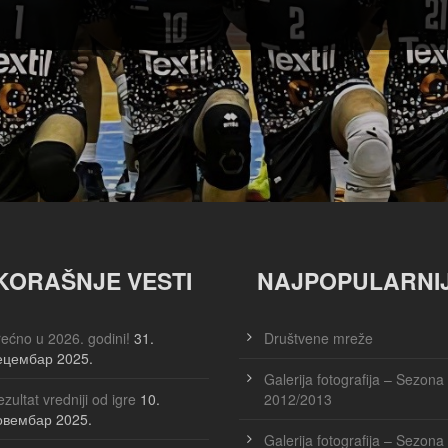
KORAŠNJE VESTI
NAJPOPULARNI
ećno u 2026. godini!
31.
Društvene mreže
ецембар 2025.
Galerija fotografija – Sezona
zultat vredniji od igre
10.
2012/2013
овембар 2025.
Galerija fotografija – Sezona